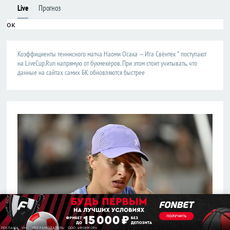
Live
Прогноз
Лига
Лига
конференций
конференций
ок
Товарищеские
Товарищеские
Кубок
Кубок
Коэффициенты теннисного матча Наоми Осака — Ига Свёнтек * поступают
Либертадорес
Либертадорес
на LiveCup.Run напрямую от букмекеров. При этом стоит учитывать, что
данные на сайтах самих БК обновляются быстрее
Лига наций
Лига наций
КОНКАКАФ
КОНКАКАФ
Лига
Лига
чемпионов
чемпионов
Азии
Азии
Англия
Англия
Премьер-
Премьер-
лига
лига
Чемпионшип
Чемпионшип
Первая
Первая
лига
лига
Вторая
Вторая