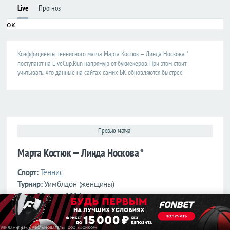
Live
Прогноз
Лига
Лига
конференций
конференций
ок
Товарищеские
Товарищеские
Кубок
Кубок
Коэффициенты теннисного матча Марта Костюк — Линда Носкова *
Либертадорес
Либертадорес
поступают на LiveCup.Run напрямую от букмекеров. При этом стоит
учитывать, что данные на сайтах самих БК обновляются быстрее
Лига наций
Лига наций
КОНКАКАФ
КОНКАКАФ
Лига
Лига
чемпионов
чемпионов
Азии
Азии
Превью матча:
Англия
Англия
Марта Костюк — Линда Носкова *
Премьер-
Премьер-
лига
лига
Спорт:
Теннис
Турнир:
Уимблдон (женщины)
Чемпионшип
Чемпионшип
Дата:
09
июля
2026 года
Первая
Первая
Время начала:
18:50 мск
лига
лига
Вторая
Вторая