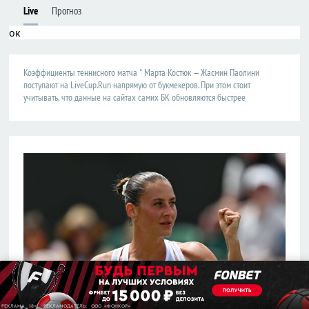
Live
Прогноз
Лига
Лига
конференций
конференций
ок
Товарищеские
Товарищеские
Кубок
Кубок
Коэффициенты теннисного матча * Марта Костюк — Жасмин Паолини
Либертадорес
Либертадорес
поступают на LiveCup.Run напрямую от букмекеров. При этом стоит
учитывать, что данные на сайтах самих БК обновляются быстрее
Лига наций
Лига наций
КОНКАКАФ
КОНКАКАФ
Лига
Лига
чемпионов
чемпионов
Азии
Азии
Англия
Англия
Премьер-
Премьер-
лига
лига
Чемпионшип
Чемпионшип
Первая
Первая
лига
лига
Вторая
Вторая