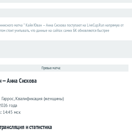
нисного матча * Кайя Юван — Анна Сискова поступают на LiveCup.Run напрямую от
этом стоит учитывать, что данные на сайтах самих БК обновляются быстрее
Превью матча:
н — Анна Сискова
с
 Гаррос, Квалификация (женщины)
026 года
:
14:45 мск
трансляция и статистика