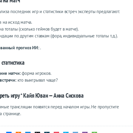
ы на матч
ализа последних игр и статистики встреч эксперты предлагают:
 на исход матча.
на тоталы (сколько геймов будет в матче).
дации по другим ставкам (фора, индивидуальные тоталы т.д.).
ванный прогноз ИИ:
.
 статистика
ние матчи:
форма игроков.
встречи:
кто выигрывал чаще?
реть игру * Кайя Юван — Анна Сискова
ямые трансляции появятся перед началом игры. Не пропустите
а странице.