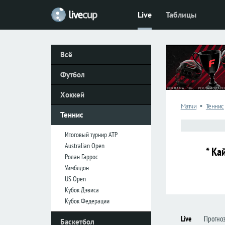
Live
Таблицы
Футбол
Футбол
Россия
Россия
Всё
Премьер-
Премьер-
лига
лига
Футбол
Первая
Первая
лига
лига
Хоккей
•
Матчи
Теннис
Кубок
Кубок
Теннис
Итоговый турнир ATP
Лига
Лига
наций
наций
Australian Open
* Ка
Ролан Гаррос
ЧМ-2026
ЧМ-2026
Уимблдон
US Open
Лига
Лига
Кубок Дэвиса
чемпионов
чемпионов
Кубок Федерации
Лига
Лига
Live
Прогно
Европы
Европы
Баскетбол