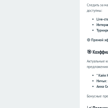
лига
лига
Следить за м
Кубок
Кубок
доступны:
Лиги
Лиги
Live-ст
Интера
Германия
Германия
Турнир
Бундеслига
Бундеслига
🔴
Прямой эф
Вторая
Вторая
Бундеслига
Бундеслига
🎯 Коэффи
Третья
Третья
Лига
Лига
Актуальные к
Кубок
Кубок
предложения 
* Кайя 
Испания
Испания
Ничья:
Примера
Примера
Анна С
Сегунда
Сегунда
Бонусные пре
Кубок
Кубок
Дель
Дель
Рей
Рей