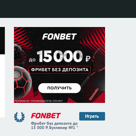
Играть
Фрибет без депозита до
15 000 Р. Букмекер №1 *