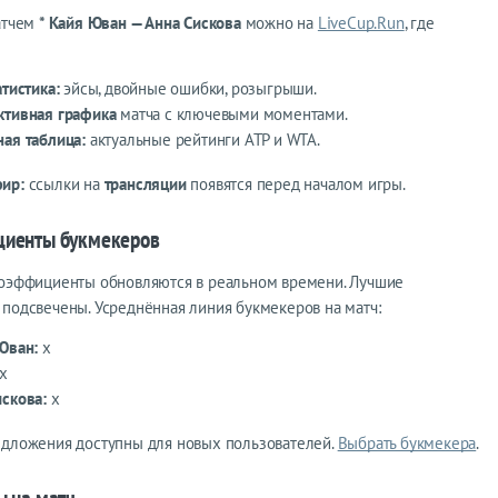
атчем
* Кайя Юван — Анна Сискова
можно на
LiveCup.Run
, где
атистика:
эйсы, двойные ошибки, розыгрыши.
ктивная графика
матча с ключевыми моментами.
ная таблица:
актуальные рейтинги ATP и WTA.
ир:
ссылки на
трансляции
появятся перед началом игры.
циенты букмекеров
оэффициенты обновляются в реальном времени. Лучшие
подсвечены. Усреднённая линия букмекеров на матч:
Юван:
x
x
искова:
x
дложения доступны для новых пользователей.
Выбрать букмекера
.