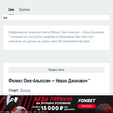
Лига
Лига
конференций
конференций
Live
Прогноз
Товарищеские
Товарищеские
ок
Кубок
Кубок
Либертадорес
Либертадорес
Коэффициенты теннисного матча Феликс Оже-Альяссим — Новак Джокович
* поступают на LiveCup.Run напрямую от букмекеров. При этом стоит
Лига наций
Лига наций
КОНКАКАФ
КОНКАКАФ
учитывать, что данные на сайтах самих БК обновляются быстрее
Лига
Лига
чемпионов
чемпионов
Азии
Азии
Превью матча:
Англия
Англия
Премьер-
Премьер-
Феликс Оже-Альяссим — Новак Джокович *
лига
лига
Спорт:
Теннис
Чемпионшип
Чемпионшип
Турнир:
Уимблдон (мужчины)
Первая
Первая
Дата:
07
июля
2026 года
лига
лига
Время начала:
19:35 мск
Вторая
Вторая