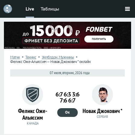
Live
Таблицы
Футбол
Футбол
Россия
Россия
Премьер-
Премьер-
лига
лига
Первая
Первая
лига
лига
•
•
•
Матчи
Теннис
Уимблдон. Мужчины
Феликс Оже-Альяссим — Новак Джокович * онлайн
Кубок
Кубок
07 июля, вторник, 2026 года
Лига
Лига
наций
наций
6:7 6:3 3:6
ЧМ-2026
ЧМ-2026
7:6 6:7
Феликс Оже-
Новак Джокович *
Лига
Лига
Ок
Альяссим
чемпионов
чемпионов
СЕРБИЯ
КАНАДА
Лига
Лига
Европы
Европы