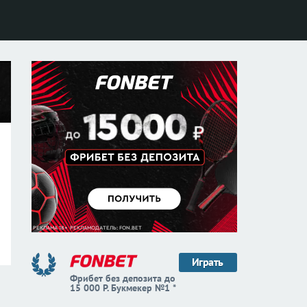
Играть
Фрибет без депозита до
15 000 Р. Букмекер №1 *