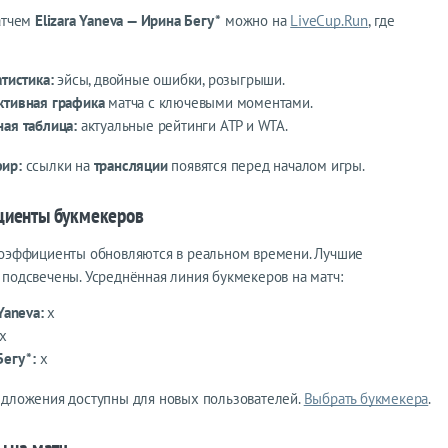
атчем
Elizara Yaneva — Ирина Бегу *
можно на
LiveCup.Run
, где
атистика:
эйсы, двойные ошибки, розыгрыши.
ктивная графика
матча с ключевыми моментами.
ная таблица:
актуальные рейтинги ATP и WTA.
ир:
ссылки на
трансляции
появятся перед началом игры.
циенты букмекеров
оэффициенты обновляются в реальном времени. Лучшие
подсвечены. Усреднённая линия букмекеров на матч:
 Yaneva:
x
x
егу *:
x
дложения доступны для новых пользователей.
Выбрать букмекера
.