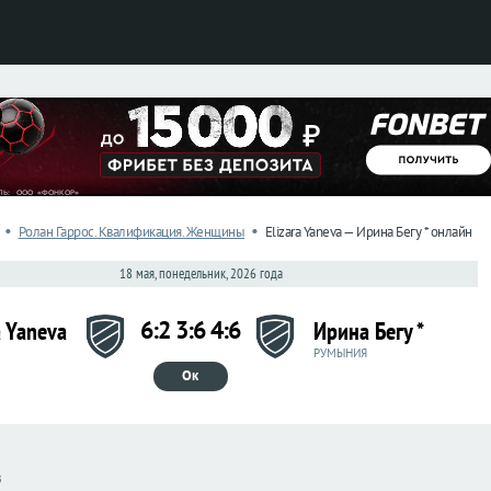
•
•
Ролан Гаррос. Квалификация. Женщины
Elizara Yaneva — Ирина Бегу * онлайн
18 мая, понедельник, 2026 года
6:2 3:6 4:6
a Yaneva
Ирина Бегу *
РУМЫНИЯ
Ок
з