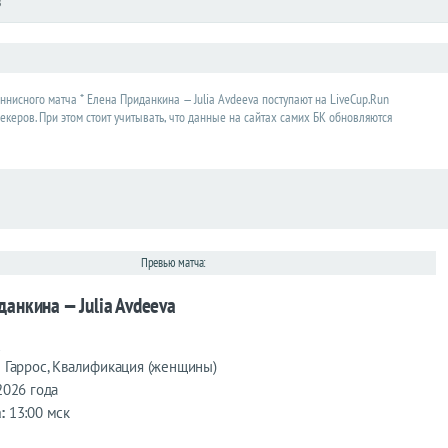
з
нисного матча * Елена Приданкина — Julia Avdeeva поступают на LiveCup.Run
екеров. При этом стоит учитывать, что данные на сайтах самих БК обновляются
Превью матча:
данкина — Julia Avdeeva
с
 Гаррос, Квалификация (женщины)
026 года
:
13:00 мск