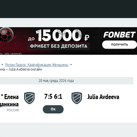
•
•
Ролан Гаррос. Квалификация. Женщины
на — Julia Avdeeva онлайн
20 мая, среда, 2026 года
7:5 6:1
* Елена
Julia Avdeeva
данкина
Ок
РОССИЯ