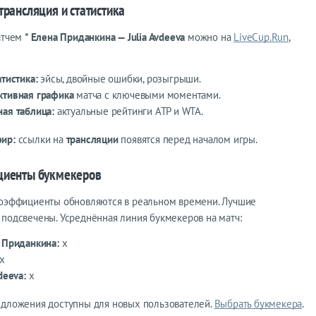
трансляция и статистика
атчем
* Елена Приданкина — Julia Avdeeva
можно на
LiveCup.Run
,
:
атистика:
эйсы, двойные ошибки, розыгрыши.
ктивная графика
матча с ключевыми моментами.
ная таблица:
актуальные рейтинги ATP и WTA.
ир:
ссылки на
трансляции
появятся перед началом игры.
циенты букмекеров
оэффициенты обновляются в реальном времени. Лучшие
подсвечены. Усреднённая линия букмекеров на матч:
а Приданкина:
x
x
vdeeva:
x
дложения доступны для новых пользователей.
Выбрать букмекера
.