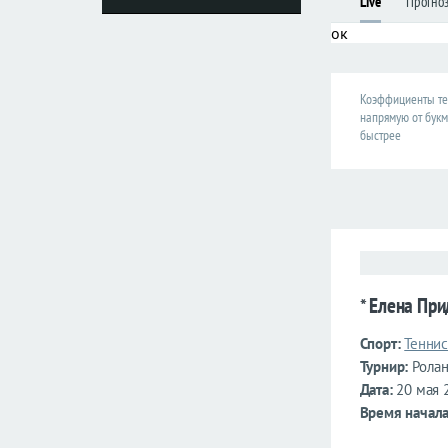
Live
Прогно
Лига
Лига
ок
конференций
конференций
Товарищеские
Товарищеские
Кубок
Кубок
Коэффициенты тен
Либертадорес
Либертадорес
напрямую от букм
быстрее
Лига наций
Лига наций
КОНКАКАФ
КОНКАКАФ
Лига
Лига
чемпионов
чемпионов
Азии
Азии
Англия
Англия
* Елена При
Премьер-
Премьер-
лига
лига
Спорт:
Тенни
Чемпионшип
Чемпионшип
Турнир:
Ролан
Дата:
20
мая
2
Первая
Первая
лига
лига
Время начала
Вторая
Вторая