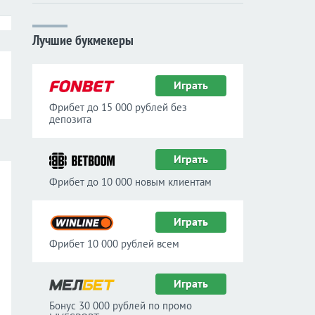
Лучшие букмекеры
Играть
Фрибет до 15 000 рублей без
депозита
Играть
Фрибет до 10 000 новым клиентам
Играть
Фрибет 10 000 рублей всем
Играть
Бонус 30 000 рублей по промо