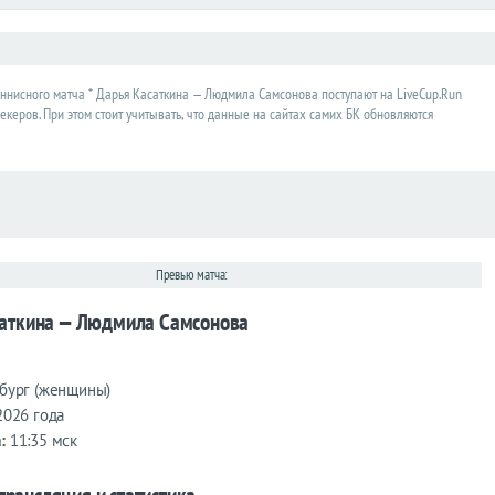
нисного матча * Дарья Касаткина — Людмила Самсонова поступают на LiveCup.Run
екеров. При этом стоит учитывать, что данные на сайтах самих БК обновляются
Превью матча:
саткина — Людмила Самсонова
с
бург (женщины)
026 года
:
11:35 мск