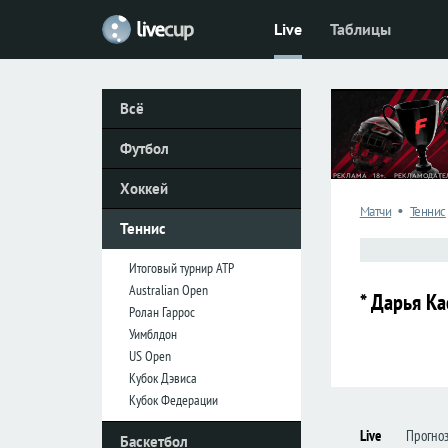
Live
Таблицы
Футбол
Футбол
Россия
Россия
Всё
Премьер-
Премьер-
лига
лига
Футбол
Первая
Первая
лига
лига
Хоккей
•
Матчи
Теннис
Кубок
Кубок
Теннис
Итоговый турнир ATP
Лига
Лига
наций
наций
Australian Open
* Дарья Ка
Ролан Гаррос
ЧМ-2026
ЧМ-2026
Уимблдон
US Open
Лига
Лига
Кубок Дэвиса
чемпионов
чемпионов
Кубок Федерации
Лига
Лига
Live
Прогно
Европы
Европы
Баскетбол