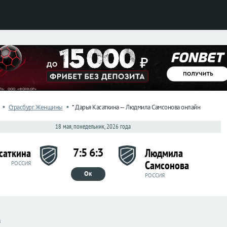
•
•
Страсбург. Женщины
* Дарья Касаткина — Людмила Самсонова онлайн
18 мая, понедельник, 2026 года
7:5 6:3
саткина
Людмила
Самсонова
РОССИЯ
Ок
РОССИЯ
з