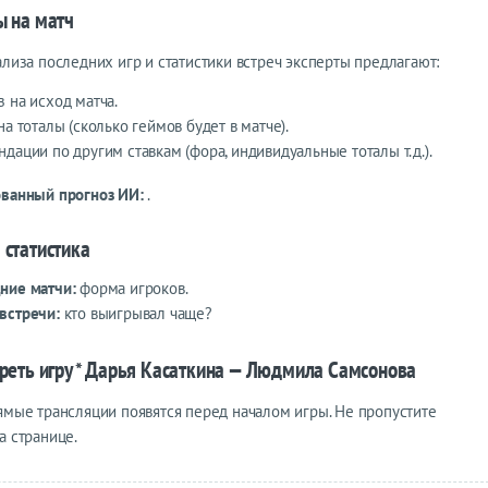
ы на матч
ализа последних игр и статистики встреч эксперты предлагают:
 на исход матча.
на тоталы (сколько геймов будет в матче).
дации по другим ставкам (фора, индивидуальные тоталы т.д.).
ванный прогноз ИИ:
.
 статистика
ние матчи:
форма игроков.
встречи:
кто выигрывал чаще?
треть игру * Дарья Касаткина — Людмила Самсонова
ямые трансляции появятся перед началом игры. Не пропустите
а странице.