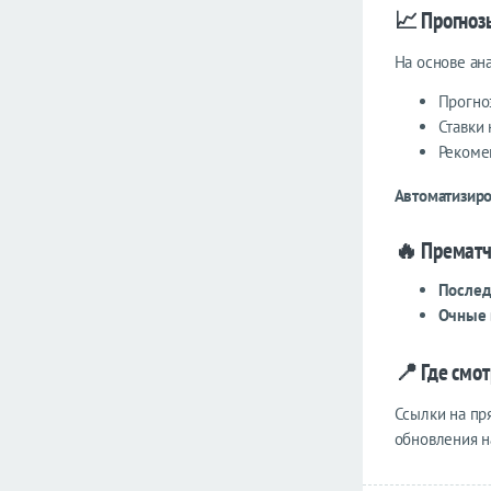
📈 Прогноз
Италия
Италия
На основе ан
Серия
Серия
Прогноз
А
А
Ставки 
Серия
Серия
Рекомен
B
B
Кубок
Кубок
Автоматизиро
🔥 Прематч
Нидерланды
Нидерланды
Эредивизия
Эредивизия
Послед
Очные 
Первый
Первый
дивизион
дивизион
📍 Где смо
Кубок
Кубок
Ссылки на пр
Португалия
Португалия
обновления н
Примера
Примера