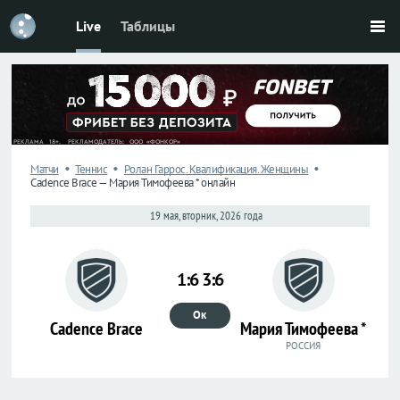
Live
Таблицы
Футбол
Футбол
Россия
Россия
Премьер-
Премьер-
лига
лига
Первая
Первая
лига
лига
•
•
•
Матчи
Теннис
Ролан Гаррос. Квалификация. Женщины
Cadence Brace — Мария Тимофеева * онлайн
Кубок
Кубок
19 мая, вторник, 2026 года
Лига
Лига
наций
наций
1:6 3:6
ЧМ-2026
ЧМ-2026
Ок
Cadence Brace
Мария Тимофеева *
Лига
Лига
чемпионов
чемпионов
РОССИЯ
Лига
Лига
Европы
Европы