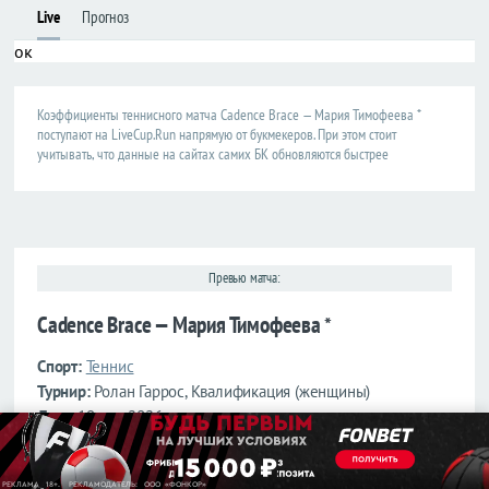
Live
Прогноз
Лига
Лига
конференций
конференций
ок
Товарищеские
Товарищеские
Кубок
Кубок
Коэффициенты теннисного матча Cadence Brace — Мария Тимофеева *
Либертадорес
Либертадорес
поступают на LiveCup.Run напрямую от букмекеров. При этом стоит
учитывать, что данные на сайтах самих БК обновляются быстрее
Лига наций
Лига наций
КОНКАКАФ
КОНКАКАФ
Лига
Лига
чемпионов
чемпионов
Азии
Азии
Превью матча:
Англия
Англия
Cadence Brace — Мария Тимофеева *
Премьер-
Премьер-
лига
лига
Спорт:
Теннис
Турнир:
Ролан Гаррос, Квалификация (женщины)
Чемпионшип
Чемпионшип
Дата:
19
мая
2026 года
Первая
Первая
Время начала:
19:50 мск
лига
лига
Вторая
Вторая