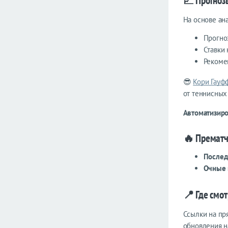
📈 Прогноз
На основе ан
Италия
Италия
Прогноз
Серия
Серия
А
А
Ставки 
Рекомен
Серия
Серия
B
B
😎
Кори Гауф
Кубок
Кубок
от теннисных 
Автоматизиро
Нидерланды
Нидерланды
Эредивизия
Эредивизия
🔥 Прематч
Первый
Первый
дивизион
дивизион
Послед
Очные 
Кубок
Кубок
📍 Где смот
Португалия
Португалия
Ссылки на пр
Примера
Примера
обновления н