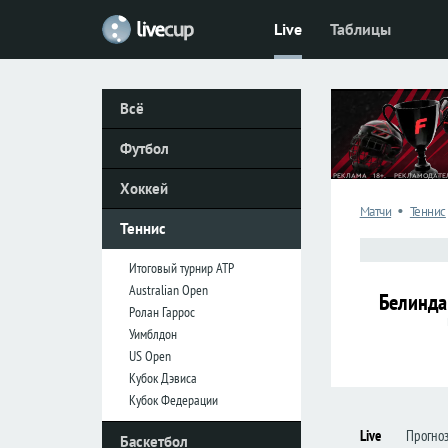
Live
Таблицы
Футбол
Футбол
Россия
Россия
Всё
Премьер-
Премьер-
лига
лига
Футбол
Первая
Первая
лига
лига
Хоккей
•
Матчи
Теннис
Кубок
Кубок
Теннис
Итоговый турнир ATP
Лига
Лига
наций
наций
Australian Open
Белинда
Ролан Гаррос
ЧМ-2026
ЧМ-2026
Уимблдон
US Open
Лига
Лига
Кубок Дэвиса
чемпионов
чемпионов
Кубок Федерации
Лига
Лига
Live
Прогно
Европы
Европы
Баскетбол