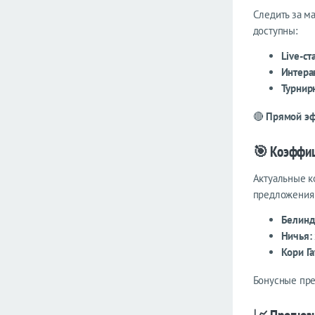
лига
лига
Следить за м
Кубок
Кубок
доступны:
Лиги
Лиги
Live-ст
Интера
Германия
Германия
Турнир
Бундеслига
Бундеслига
🔴
Прямой эф
Вторая
Вторая
Бундеслига
Бундеслига
🎯 Коэффи
Третья
Третья
Лига
Лига
Актуальные к
Кубок
Кубок
предложения 
Белинд
Испания
Испания
Ничья:
Примера
Примера
Кори Га
Сегунда
Сегунда
Бонусные пре
Кубок
Кубок
Дель
Дель
Рей
Рей