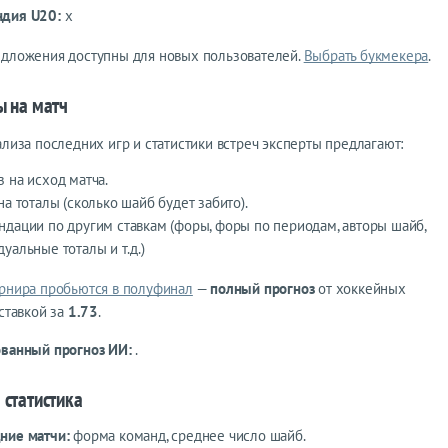
дия U20:
x
дложения доступны для новых пользователей.
Выбрать букмекера
.
ы на матч
ализа последних игр и статистики встреч эксперты предлагают:
 на исход матча.
на тоталы (сколько шайб будет забито).
ндации по другим ставкам (форы, форы по периодам, авторы шайб,
уальные тоталы и т.д.)
урнира пробьются в полуфинал
—
полный прогноз
от хоккейных
ставкой за
1.73
.
ванный прогноз ИИ:
.
 статистика
ние матчи:
форма команд, среднее число шайб.