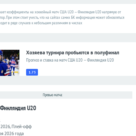
учает коэффициенты на хоккейный матч США U20 — Финляндия U20 напрямую от
тор. При этом стоит учесть, что на сайтах самих БК информация может обновляться
водит в ряде случаев к небольшим различиям в числах
Хозяева турнира пробьются в полуфинал
Прогноз и ставка на матч США U20 — Финляндия U20
1.73
Превью матча:
 Финляндия U20
й
2026, Плей-офф
ря
2026 года