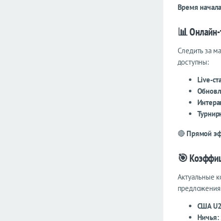
Время начала
Италия
Италия
📊 Онлайн-
Серия
Серия
А
А
Следить за м
доступны:
Серия
Серия
B
B
Live-ст
Кубок
Кубок
Обновл
Интера
Нидерланды
Нидерланды
Турнир
Эредивизия
Эредивизия
🔴
Прямой эф
Первый
Первый
дивизион
дивизион
🎯 Коэффи
Кубок
Кубок
Актуальные к
предложения 
Португалия
Португалия
США U2
Примера
Примера
Ничья: