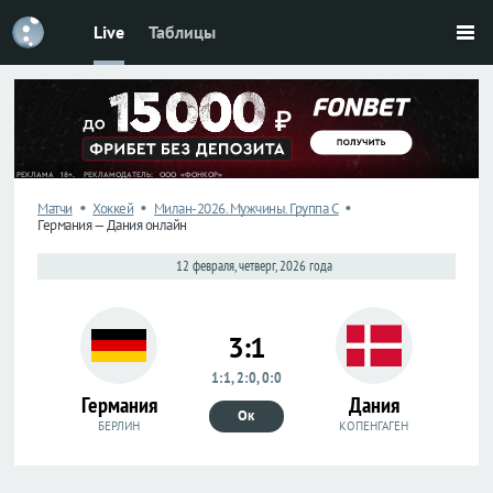
Live
Таблицы
Футбол
Футбол
Россия
Россия
Премьер-
Премьер-
лига
лига
Первая
Первая
лига
лига
•
•
•
Матчи
Хоккей
Милан-2026. Мужчины. Группа C
Германия — Дания онлайн
Кубок
Кубок
12 февраля, четверг, 2026 года
Лига
Лига
наций
наций
3:1
ЧМ-2026
ЧМ-2026
1:1, 2:0, 0:0
Германия
Дания
Лига
Лига
Ок
чемпионов
чемпионов
БЕРЛИН
КОПЕНГАГЕН
Лига
Лига
Европы
Европы