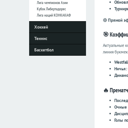
Обновл
Лига чемпионов Азии
Турнир
Кубок Либертадорес
Италия
Италия
Лига наций КОНКАКАФ
🔴
Прямой эф
Серия
Серия
Хоккей
А
А
🎯 Коэффи
Серия
Серия
Теннис
B
B
Актуальные к
Баскетбол
Кубок
Кубок
линия букмек
Westfal
Нидерланды
Нидерланды
Ничья:
Эредивизия
Эредивизия
Динамо
Первый
Первый
дивизион
дивизион
🔥 Прематч
Кубок
Кубок
Послед
Очные 
Португалия
Португалия
Дисцип
Примера
Примера
Голы п