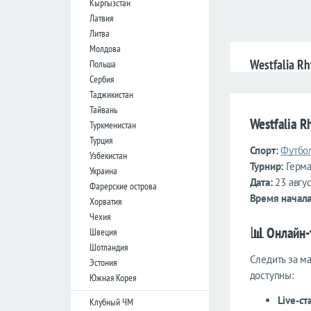
Кыргызстан
лига
лига
Латвия
Кубок
Кубок
Литва
Лиги
Лиги
Молдова
Westfalia R
Польша
Германия
Германия
Сербия
Таджикистан
Бундеслига
Бундеслига
Тайвань
Вторая
Вторая
Westfalia 
Туркменистан
Бундеслига
Бундеслига
Турция
Спорт:
Футбо
Третья
Третья
Узбекистан
Лига
Лига
Турнир:
Герма
Украина
Дата:
23
авгу
Кубок
Кубок
Фарерские острова
Время начала
Хорватия
Чехия
Испания
Испания
📊 Онлайн-
Швеция
Примера
Примера
Шотландия
Следить за м
Эстония
Сегунда
Сегунда
доступны:
Южная Корея
Кубок
Кубок
Дель
Дель
Live-ст
Клубный ЧМ
Рей
Рей