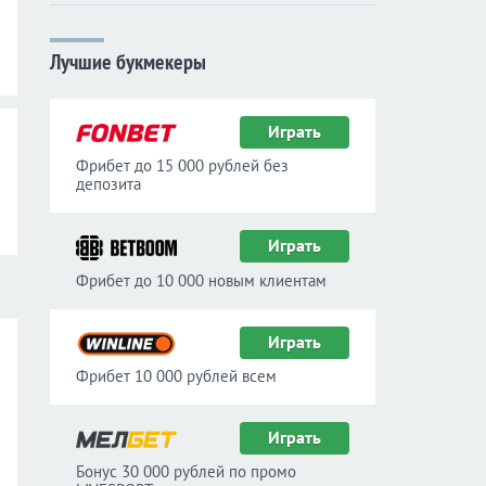
Лучшие букмекеры
Играть
Фрибет до 15 000 рублей без
депозита
Играть
Фрибет до 10 000 новым клиентам
Играть
Фрибет 10 000 рублей всем
Играть
Бонус 30 000 рублей по промо