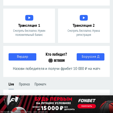
Лига
Лига
конференций
конференций
Товарищеские
Товарищеские
Кубок
Кубок
Трансляция 1
Трансляция 2
Либертадорес
Либертадорес
Смотреть бесплатно. Нужен
Смотреть бесплатно. Нужна
положительный баланс
регистрация
Лига наций
Лига наций
КОНКАКАФ
КОНКАКАФ
Лига
Лига
чемпионов
чемпионов
Кто победит?
Вердер
Боруссия Д
Азии
Азии
Назови победителя и получи фрибет 10 000 ₽ на матч
Англия
Англия
Премьер-
Премьер-
лига
лига
Live
Прогноз
Прематч
Чемпионшип
Чемпионшип
Первая
Первая
лига
лига
Вторая
Вторая