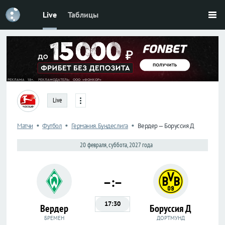
Live
Таблицы
Футбол
Футбол
Россия
Россия
Премьер-
Премьер-
лига
лига
Первая
Первая
лига
лига
Live
Кубок
Кубок
•
•
•
Матчи
Футбол
Германия. Бундеслига
Вердер — Боруссия Д
Лига
Лига
наций
наций
20 февраля, суббота, 2027 года
ЧМ-2026
ЧМ-2026
–:–
Лига
Лига
чемпионов
чемпионов
17:30
Вердер
Боруссия Д
Лига
Лига
БРЕМЕН
ДОРТМУНД
Европы
Европы