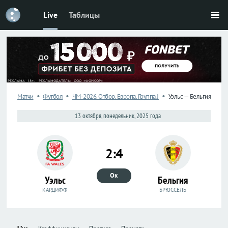
Live
Таблицы
Футбол
Футбол
Россия
Россия
Премьер-
Премьер-
лига
лига
Первая
Первая
лига
лига
•
•
•
Матчи
Футбол
ЧМ-2026. Отбор. Европа. Группа J
Уэльс — Бельгия
Кубок
Кубок
13 октября, понедельник, 2025 года
Лига
Лига
наций
наций
2:4
ЧМ-2026
ЧМ-2026
Ок
Уэльс
Бельгия
Лига
Лига
КАРДИФФ
БРЮССЕЛЬ
чемпионов
чемпионов
Лига
Лига
Европы
Европы