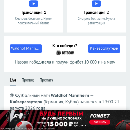
Лига
Лига
конференций
конференций
Трансляция 1
Трансляция 2
Смотреть бесплатно. Нужен
Смотреть бесплатно. Нужна
Товарищеские
Товарищеские
положительный баланс
регистрация
Кубок
Кубок
Либертадорес
Либертадорес
Лига наций
Лига наций
Кто победит?
КОНКАКАФ
КОНКАКАФ
Waldhof Mannheim
Кайзерслаутерн
Лига
Лига
чемпионов
чемпионов
Назови победителя и получи фрибет 10 000 ₽ на матч
Азии
Азии
Live
Прогноз
Прематч
Англия
Англия
Премьер-
Премьер-
⚽ Футбольный матч
Waldhof Mannheim —
лига
лига
Кайзерслаутерн
(Германия, Кубок) начнется в 19:00 21
Чемпионшип
Чемпионшип
августа
2026 года.
Первая
Первая
лига
лига
Следите за игрой в прямом эфире — будет доступна
трансляция онлайн
, счёт, статистика и ключевые
Вторая
Вторая