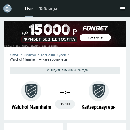
Live
Таблицы
Футбол
Футбол
Россия
Россия
Премьер-
Премьер-
лига
лига
Первая
Первая
лига
лига
•
•
•
Матчи
Футбол
Германия. Кубок
Waldhof Mannheim — Кайзерслаутерн
Кубок
Кубок
21 августа, пятница, 2026 года
Лига
Лига
наций
наций
–:–
ЧМ-2026
ЧМ-2026
19:00
Waldhof Mannheim
Кайзерслаутерн
Лига
Лига
чемпионов
чемпионов
Лига
Лига
Европы
Европы