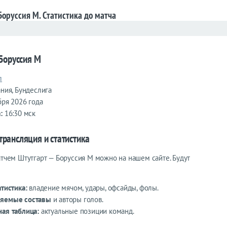
Боруссия М. Статистика до матча
 Боруссия М
л
ния, Бундеслига
бря
2026 года
:
16:30 мск
трансляция и статистика
атчем Штутгарт — Боруссия М можно на нашем сайте. Будут
атистика:
владение мячом, удары, офсайды, фолы.
яемые составы
и авторы голов.
ная таблица:
актуальные позиции команд.