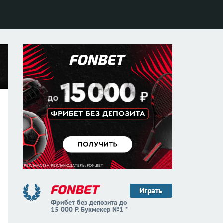
Играть
Фрибет без депозита до
15 000 Р. Букмекер №1 *