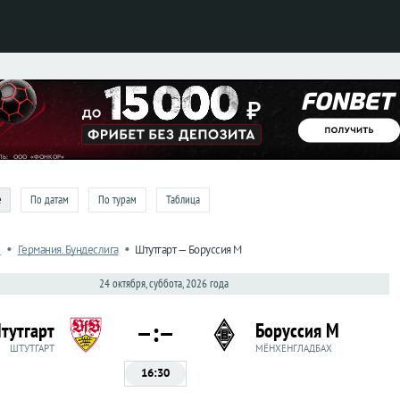
e
По датам
По турам
Таблица
•
•
л
Германия. Бундеслига
Штутгарт — Боруссия М
24 октября, суббота, 2026 года
–:–
тутгарт
Боруссия М
ШТУТГАРТ
МЁНХЕНГЛАДБАХ
16:30