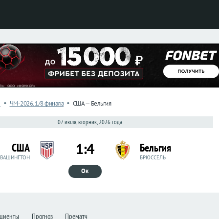
•
•
л
ЧМ-2026. 1/8 финала
США — Бельгия
07 июля, вторник, 2026 года
1:4
США
Бельгия
ВАШИНГТОН
БРЮССЕЛЬ
Ок
циенты
Прогноз
Прематч