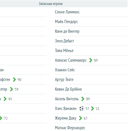
Запасные игроки
Сенне Ламменс
Майк Пендерс
Кони де Винтер
Зено Дебаст
Тома Мёнье
Алексис Салемакерс
'89
сон
Хоакин Сейс
рфстен
Артур Теате
'90
алтер
Кевин Де Брёйне
'59
а
Аксель Витсель
'45
'89
Ханс Ванакен
'57
'21
Жереми Доку
'72
'67
Матиас Фернандес