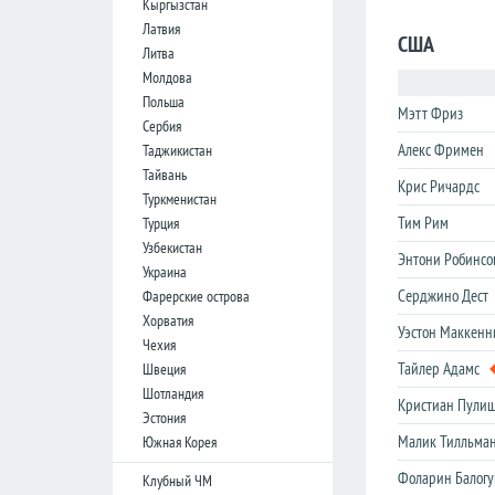
Кыргызстан
лига
лига
Латвия
США
Кубок
Кубок
Литва
Лиги
Лиги
Молдова
Польша
Мэтт Фриз
Германия
Германия
Сербия
Алекс Фримен
Таджикистан
Бундеслига
Бундеслига
Тайвань
Крис Ричардс
Вторая
Вторая
Туркменистан
Бундеслига
Бундеслига
Тим Рим
Турция
Третья
Третья
Узбекистан
Лига
Лига
Энтони Робинсо
Украина
Кубок
Кубок
Серджино Дест
Фарерские острова
Хорватия
Уэстон Маккенн
Чехия
Испания
Испания
Тайлер Адамс
Швеция
Примера
Примера
Шотландия
Кристиан Пули
Эстония
Сегунда
Сегунда
Малик Тилльма
Южная Корея
Кубок
Кубок
Дель
Дель
Фоларин Балогу
Клубный ЧМ
Рей
Рей