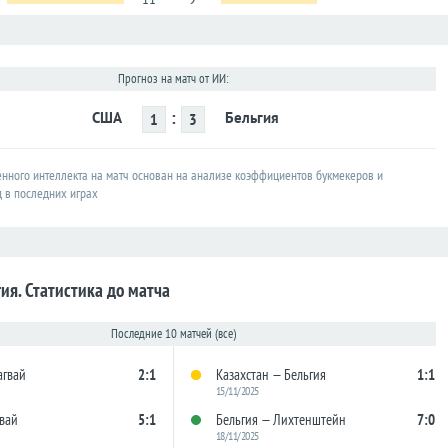
Прогноз на матч от ИИ:
:
США
Бельгия
1
3
енного интеллекта на матч основан на анализе коэффициентов букмекеров и
д в последних играх
ия. Статистика до матча
Последние 10 матчей (все)
агвай
2:1
Казахстан — Бельгия
1:1
15/11/2025
вай
5:1
Бельгия — Лихтенштейн
7:0
18/11/2025