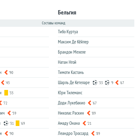
Бельгия
Составы команд
Тибо Куртуа
Максим Де Кёйпер
Брандон Мехеле
Натан Нгой
н
Тимоти Кастань
'90
Шарль Де Кетеларе
'45
'33
'9
'67
и
Юри Тилеманс
'35
Доди Лукебакио
'72
'67
шич
Николас Раскин
'59
'89
н
Амаду Онана
'31
'69
'21
н
Леандро Троссард
'90
'89