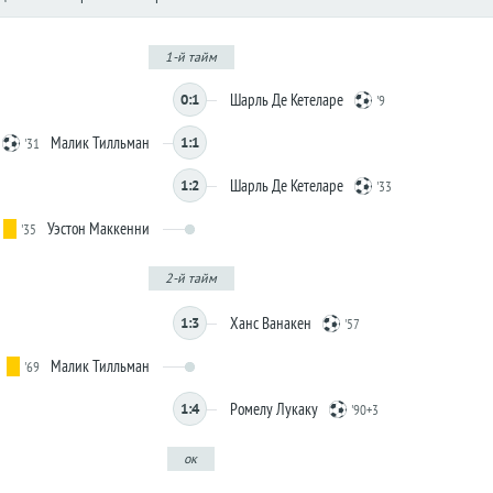
1-й тайм
Шарль Де Кетеларе
0:1
'9
Малик Тилльман
1:1
'31
Шарль Де Кетеларе
1:2
'33
Уэстон Маккенни
'35
2-й тайм
Ханс Ванакен
1:3
'57
Малик Тилльман
'69
Ромелу Лукаку
1:4
'90+3
ок