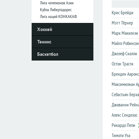
Лига чемпионов Азии
Кубок Либертадорес
Крис Брейди
Италия
Италия
Лига наций КОНКАКАФ
Мэтт Тёрнер
Серия
Серия
Хоккей
А
А
Марк Маккензи
Серия
Серия
Теннис
Майлз Робинсон
B
B
Джозеф Скалли
Баскетбол
Кубок
Кубок
Остон Трасти
Нидерланды
Нидерланды
Бренден Аарон
Эредивизия
Эредивизия
Максимилиан А
Первый
Первый
Себастьян Берх
дивизион
дивизион
Кубок
Кубок
Джованни Рейн
Алекс Сендехас
Португалия
Португалия
Рикардо Пепи
Примера
Примера
Тимоти Уэа