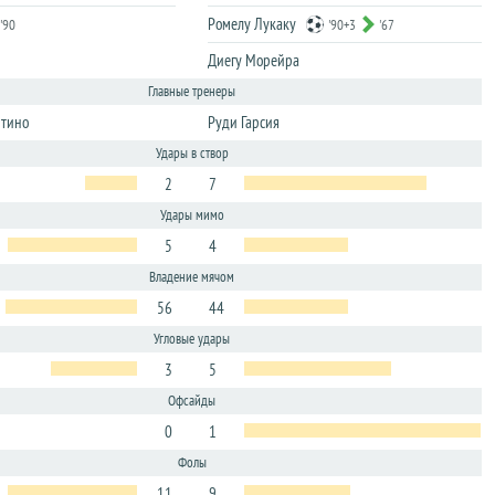
Ромелу Лукаку
'90
'90+3
'67
Диегу Морейра
Главные тренеры
ттино
Руди Гарсия
Удары в створ
2
7
Удары мимо
5
4
Владение мячом
56
44
Угловые удары
3
5
Офсайды
0
1
Фолы
11
9