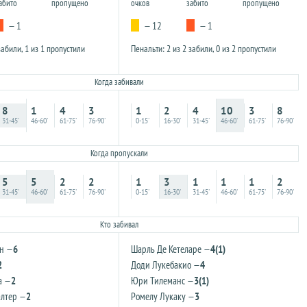
абито
пропущено
очков
забито
пропущено
— 1
— 12
— 1
забили, 1 из 1 пропустили
Пенальти: 2 из 2 забили, 0 из 2 пропустили
Когда забивали
8
1
4
3
1
2
4
10
3
8
31-45'
46-60'
61-75'
76-90'
0-15'
16-30'
31-45'
46-60'
61-75'
76-90'
Когда пропускали
5
5
2
2
1
3
1
1
1
2
31-45'
46-60'
61-75'
76-90'
0-15'
16-30'
31-45'
46-60'
61-75'
76-90'
Кто забивал
н —
6
Шарль Де Кетеларе —
4(1)
2
Доди Лукебакио —
4
а —
2
Юри Тилеманс —
3(1)
алтер —
2
Ромелу Лукаку —
3