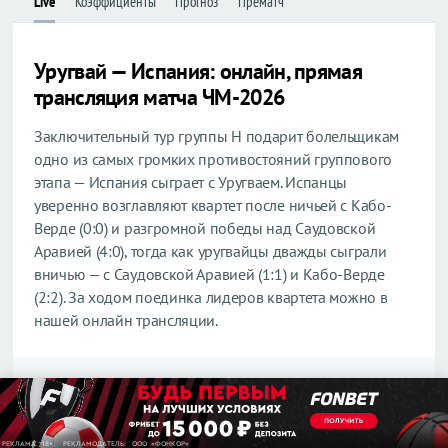
Live
Коэффициенты
Прогноз
Прематч
Лига
Лига
конференций
конференций
Уругвай — Испания: онлайн, прямая
Товарищеские
Товарищеские
трансляция матча ЧМ-2026
Кубок
Кубок
Либертадорес
Либертадорес
Заключительный тур группы H подарит болельщикам
Лига наций
Лига наций
одно из самых громких противостояний группового
КОНКАКАФ
КОНКАКАФ
этапа — Испания сыграет с Уругваем. Испанцы
Лига
Лига
уверенно возглавляют квартет после ничьей с Кабо-
чемпионов
чемпионов
Верде (0:0) и разгромной победы над Саудовской
Азии
Азии
Аравией (4:0), тогда как уругвайцы дважды сыграли
вничью — с Саудовской Аравией (1:1) и Кабо-Верде
Англия
Англия
(2:2). За ходом поединка лидеров квартета можно в
Премьер-
Премьер-
нашей онлайн трансляции.
лига
лига
Чемпионшип
Чемпионшип
Василий Рошкован
Первая
Первая
Эксперт LiveSport.Ru
лига
лига
Вторая
Вторая