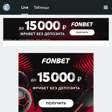
Live
Таблицы
Футбол
Футбол
Россия
Россия
Премьер-
Премьер-
лига
лига
Первая
Первая
лига
лига
Кубок
Кубок
Лига
Лига
наций
наций
ЧМ-2026
ЧМ-2026
Лига
Лига
чемпионов
чемпионов
Лига
Лига
Европы
Европы