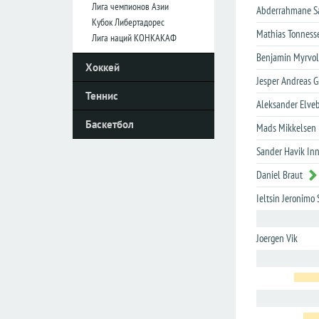
Лига чемпионов Азии
Abderrahmane Sa
Кубок Либертадорес
Mathias Tonness
Италия
Италия
Лига наций КОНКАКАФ
Серия
Серия
Benjamin Myrvo
Хоккей
А
А
Jesper Andreas 
Серия
Серия
Теннис
B
B
Aleksander Elve
Баскетбол
Кубок
Кубок
Mads Mikkelsen
Sander Havik In
Нидерланды
Нидерланды
Daniel Braut
Эредивизия
Эредивизия
Ieltsin Jeronim
Первый
Первый
дивизион
дивизион
Joergen Vik
Кубок
Кубок
Португалия
Португалия
Примера
Примера