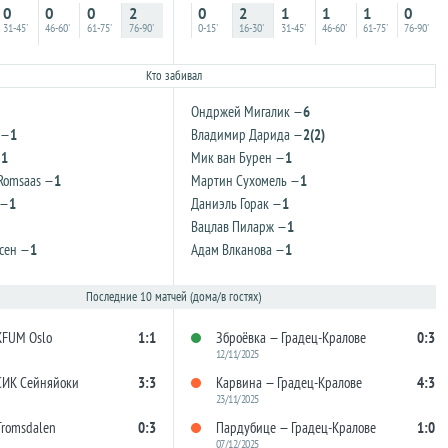
0
0
0
2
0
2
1
1
1
0
31-45'
46-60'
61-75'
76-90'
0-15'
16-30'
31-45'
46-60'
61-75'
76-90'
Кто забивал
Ондржей Мигалик —
6
 —
1
Владимир Дарида —
2(2)
—
1
Мик ван Бурен —
1
 Romsaas —
1
Мартин Сухомель —
1
 —
1
Даниэль Горак —
1
Вацлав Пиларж —
1
сен —
1
Адам Влканова —
1
Последние 10 матчей (дома/в гостях)
KFUM Oslo
1:1
Зброёвка — Градец-Кралове
0:3
12/11/2025
СИК Сейняйоки
3:3
Карвина — Градец-Кралове
4:3
23/11/2025
Tromsdalen
0:3
Пардубице — Градец-Кралове
1:0
07/12/2025