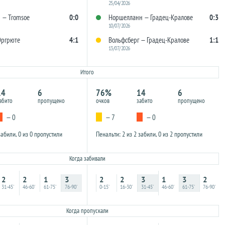
25/04/2026
 — Tromsoe
0:0
Норшелланн — Градец-Кралове
0:3
10/07/2026
Эргрюте
4:1
Вольфсберг — Градец-Кралове
1:1
13/07/2026
Итого
14
6
76%
14
6
абито
пропущено
очков
забито
пропущено
— 0
— 7
— 0
забили, 0 из 0 пропустили
Пенальти: 2 из 2 забили, 0 из 2 пропустили
Когда забивали
2
2
1
3
2
2
3
1
3
2
31-45'
46-60'
61-75'
76-90'
0-15'
16-30'
31-45'
46-60'
61-75'
76-90'
Когда пропускали