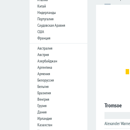
Лига
Лига
Китай
конференций
конференций
Нидерланды
Португалия
Товарищеские
Товарищеские
Саудовская Аравия
Кубок
Кубок
США
Либертадорес
Либертадорес
Франция
Лига наций
Лига наций
КОНКАКАФ
КОНКАКАФ
Австралия
Австрия
Лига
Лига
Азербайджан
чемпионов
чемпионов
Азии
Азии
Аргентина
Армения
Белоруссия
Англия
Англия
Бельгия
Премьер-
Премьер-
Бразилия
лига
лига
Венгрия
Чемпионшип
Чемпионшип
Tromsoe
Грузия
Дания
Первая
Первая
лига
лига
Ирландия
Alexander Warne
Казахстан
Вторая
Вторая