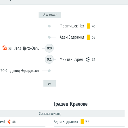
2-й тайм
Франтишек Чех
'46
Адам Задражил
'52
Jens Hjerto-Dahl
0:0
'53
Мик ван Бурен
0:1
'85
Давид Эдвардссон
'90+2
ок
Градец-Кралове
Составы команд
ryd
Адам Задражил
'88
'52