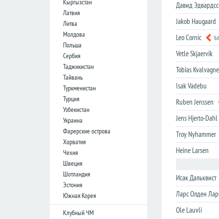
Кыргызстан
лига
лига
Давид Эдвардсс
Латвия
Кубок
Кубок
Jakob Haugaard
Литва
Лиги
Лиги
Молдова
Leo Cornic
'6
Польша
Германия
Германия
Vetle Skjaervik
Сербия
Таджикистан
Бундеслига
Бундеслига
Tobias Kvalvagn
Тайвань
Вторая
Вторая
Isak Vadebu
Туркменистан
Бундеслига
Бундеслига
Турция
Ruben Jenssen
Третья
Третья
Узбекистан
Лига
Лига
Jens Hjerto-Dahl
Украина
Кубок
Кубок
Фарерские острова
Troy Nyhammer
Хорватия
Heine Larsen
Чехия
Испания
Испания
Швеция
Примера
Примера
Шотландия
Исак Дальквист
Эстония
Сегунда
Сегунда
Ларс Олден Лар
Южная Корея
Кубок
Кубок
Дель
Дель
Ole Lauvli
Клубный ЧМ
Рей
Рей