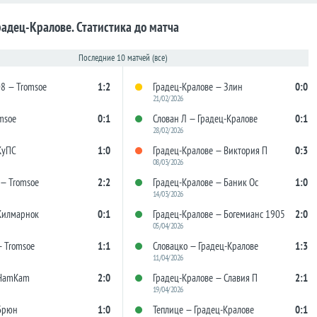
радец-Кралове. Статистика до матча
Последние 10 матчей (все)
08 — Tromsoe
1:2
Градец-Кралове — Злин
0:0
21/02/2026
msoe
0:1
Слован Л — Градец-Кралове
0:1
28/02/2026
КуПС
1:0
Градец-Кралове — Виктория П
0:3
08/03/2026
— Tromsoe
2:2
Градец-Кралове — Баник Ос
1:0
14/03/2026
Килмарнок
0:1
Градец-Кралове — Богемианс 1905
2:0
05/04/2026
— Tromsoe
1:1
Словацко — Градец-Кралове
1:3
11/04/2026
 HamKam
2:0
Градец-Кралове — Славия П
2:1
19/04/2026
Брюн
1:0
Теплице — Градец-Кралове
0:1