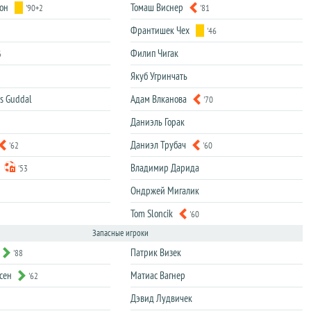
он
Томаш Виснер
'90+2
'81
Франтишек Чех
'46
Филип Чигак
6
Якуб Угринчать
es Guddal
Адам Влканова
'70
Даниэль Горак
Даниэл Трубач
'62
'60
Владимир Дарида
'53
Ондржей Мигалик
Tom Sloncik
'60
Запасные игроки
Патрик Визек
'88
сен
Матиас Вагнер
'62
Дэвид Лудвичек