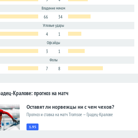
Владение мячом
66
34
Угловые удары
4
1
Офсайды
3
1
Фолы
7
8
радец-Кралове: прогноз на матч
Оставят ли норвежцы ни с чем чехов?
Прогноз и ставка на матч Tromsoe — Градец-Кралове
1.95