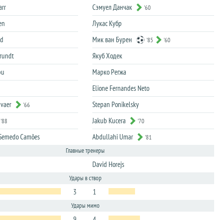
rr
Сэмуел Данчак
'60
en
Лукас Кубр
ld
Мик ван Бурен
'85
'60
Grundt
Якуб Ходек
bu
Марко Регжа
Elione Fernandes Neto
nvaer
Stepan Ponikelsky
'66
Jakub Kucera
'88
'70
o Semedo Camões
Abdullahi Umar
'81
Главные тренеры
David Horejs
Удары в створ
3
1
Удары мимо
9
4