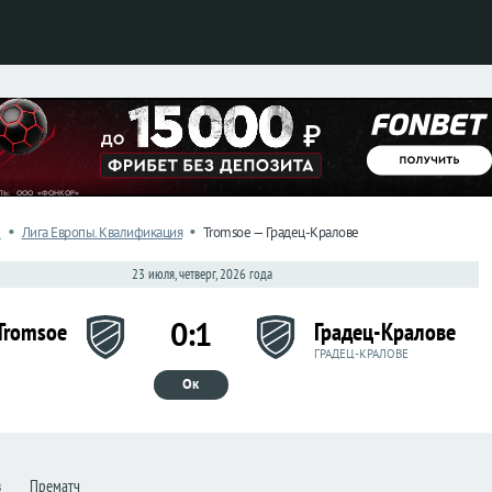
•
•
л
Лига Европы. Квалификация
Tromsoe — Градец-Кралове
23 июля, четверг, 2026 года
0:1
Tromsoe
Градец-Кралове
ГРАДЕЦ-КРАЛОВЕ
Ок
з
Прематч