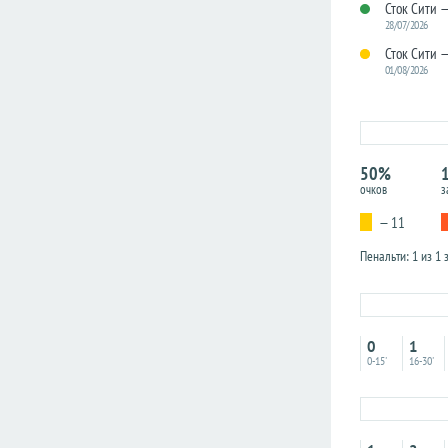
Сток Сити 
Туркменистан
Туркменистан
28/07/2026
Турция
Турция
Сток Сити 
01/08/2026
Узбекистан
Узбекистан
Украина
Украина
Фарерские
Фарерские
острова
острова
50%
очков
з
Хорватия
Хорватия
— 11
Чехия
Чехия
Швеция
Швеция
Пенальти: 1 из 1 
Шотландия
Шотландия
Эстония
Эстония
0
1
Южная
Южная
0-15'
16-30'
Корея
Корея
Кубок
Кубок
Матч
Матч