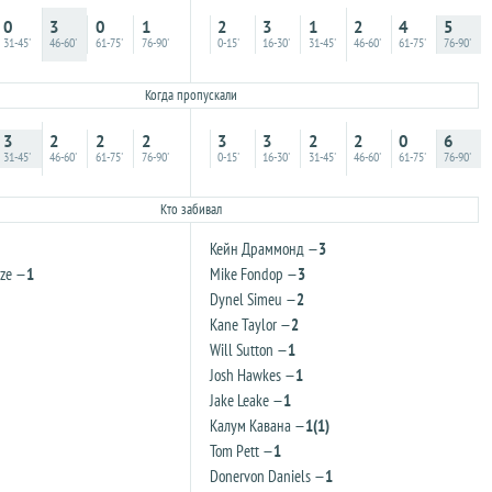
0
3
0
1
2
3
1
2
4
5
31-45'
46-60'
61-75'
76-90'
0-15'
16-30'
31-45'
46-60'
61-75'
76-90'
Когда пропускали
3
2
2
2
3
3
2
2
0
6
31-45'
46-60'
61-75'
76-90'
0-15'
16-30'
31-45'
46-60'
61-75'
76-90'
Кто забивал
Кейн Драммонд —
3
eze —
1
Mike Fondop —
3
Dynel Simeu —
2
Kane Taylor —
2
Will Sutton —
1
Josh Hawkes —
1
Jake Leake —
1
Калум Кавана —
1(1)
Tom Pett —
1
Donervon Daniels —
1