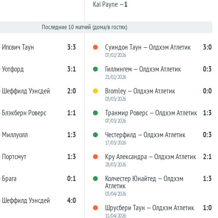
Kai Payne —
1
Последние 10 матчей (дома/в гостях)
— Ипсвич Таун
3:3
Суиндон Таун — Олдхэм Атлетик
3:0
07/02/2026
— Уотфорд
3:1
Гиллингем — Олдхэм Атлетик
0:3
21/02/2026
— Шеффилд Уэнсдей
2:0
Bromley — Олдхэм Атлетик
0:0
03/03/2026
— Блэкберн Роверс
1:1
Транмир Роверс — Олдхэм Атлетик
1:3
07/03/2026
— Миллуолл
1:3
Честерфилд — Олдхэм Атлетик
0:3
17/03/2026
— Портсмут
1:3
Кру Александра — Олдхэм Атлетик
2:1
28/03/2026
 Брага
0:1
Колчестер Юнайтед — Олдхэм
1:3
Атлетик
03/04/2026
— Шеффилд Уэнсдей
4:0
Шрусбери Таун — Олдхэм Атлетик
1:0
11/04/2026