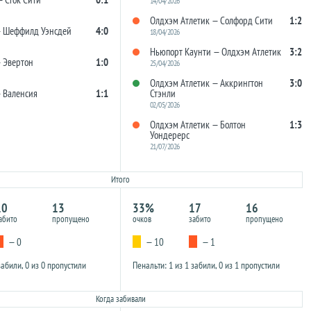
14/04/2026
Олдхэм Атлетик — Солфорд Сити
1:2
— Шеффилд Уэнсдей
4:0
18/04/2026
Ньюпорт Каунти — Олдхэм Атлетик
3:2
— Эвертон
1:0
25/04/2026
Олдхэм Атлетик — Аккрингтон
3:0
— Валенсия
1:1
Стэнли
02/05/2026
Олдхэм Атлетик — Болтон
1:3
Уондерерс
21/07/2026
Итого
10
13
33%
17
16
абито
пропущено
очков
забито
пропущено
— 0
— 10
— 1
забили, 0 из 0 пропустили
Пенальти: 1 из 1 забили, 0 из 1 пропустили
Когда забивали