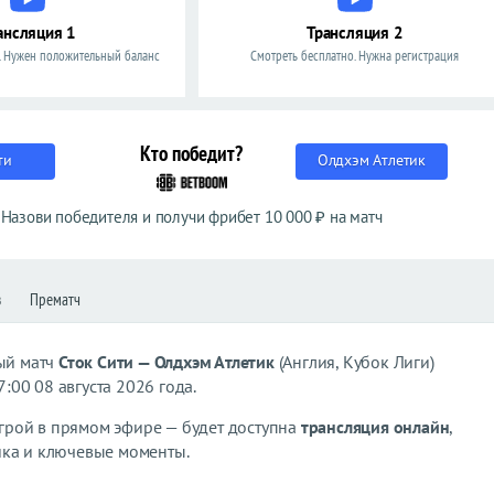
ансляция 1
Трансляция 2
. Нужен положительный баланс
Смотреть бесплатно. Нужна регистрация
Кто победит?
ти
Олдхэм Атлетик
Назови победителя и получи фрибет 10 000 ₽ на матч
з
Прематч
ый матч
Сток Сити — Олдхэм Атлетик
(Англия, Кубок Лиги)
17:00 08
августа
2026 года.
игрой в прямом эфире — будет доступна
трансляция онлайн
,
тика и ключевые моменты.