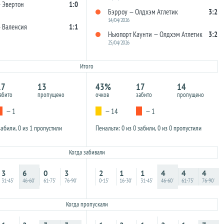
— Эвертон
1:0
Бэрроу — Олдхэм Атлетик
3:2
14/04/2026
— Валенсия
1:1
Ньюпорт Каунти — Олдхэм Атлетик
3:2
25/04/2026
Итого
17
13
43%
17
14
абито
пропущено
очков
забито
пропущено
— 1
— 14
— 1
забили, 0 из 1 пропустили
Пенальти: 0 из 0 забили, 0 из 0 пропустили
Когда забивали
3
6
0
3
2
1
1
4
4
4
31-45'
46-60'
61-75'
76-90'
0-15'
16-30'
31-45'
46-60'
61-75'
76-90'
Когда пропускали