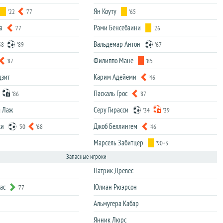
Ян Коуту
'22
'77
'65
а
Рами Бенсебаини
'77
'26
Вальдемар Антон
38
'89
'67
Филиппо Мане
'87
'85
дзит
Карим Адейеми
'46
Паскаль Грос
'86
'87
а Лаж
Серу Гирасси
'34
'39
жи
Джоб Беллингем
'50
'68
'46
Марсель Забитцер
'90+3
Запасные игроки
Патрик Древес
ас
Юлиан Рюэрсон
'77
Альмугера Кабар
Янник Люрс