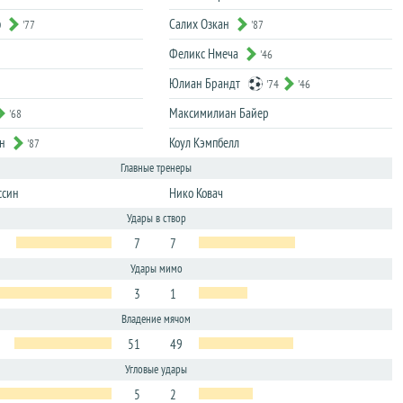
ф
Салих Озкан
'77
'87
Феликс Нмеча
'46
Юлиан Брандт
'74
'46
Максимилиан Байер
'68
н
Коул Кэмпбелл
'87
Главные тренеры
ссин
Нико Ковач
Удары в створ
7
7
Удары мимо
3
1
Владение мячом
51
49
Угловые удары
5
2