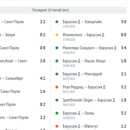
Последние 10 матчей (все)
 — Санкт-Паули
2:2
Боруссия Д — Хольштайн
3:0
17/05/2025
и — Бохум
0:2
Флуминенсе — Боруссия Д
0:0
17/06/2025
 Санкт-Паули
0:8
Мамелоди Сандаунз — Боруссия Д
3:4
21/06/2025
sen/Assel — Санкт-
1:0
Боруссия Д — Ульсан Хёндэ
1:0
25/06/2025
Боруссия Д — Монтеррей
2:1
и — Силькеборг
4:1
02/07/2025
Реал Мадрид — Боруссия Д
3:2
 Санкт-Паули
1:6
05/07/2025
Sportfreunde Siegen — Боруссия Д
1:8
нкт-Паули
0:2
30/07/2025
Боруссия Д — Лилль
3:2
ити — Санкт-Паули
2:2
02/08/2025
Боруссия Д — Ювентус
1:2