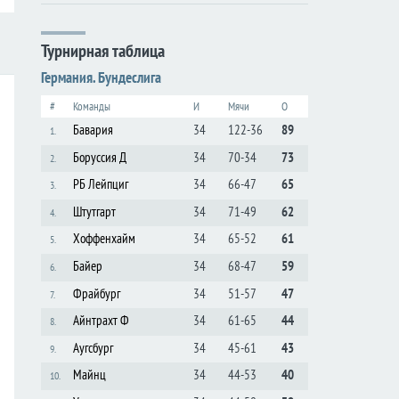
Турнирная таблица
Германия. Бундеслига
#
Команды
И
Мячи
О
Бавария
34
122-36
89
1.
Боруссия Д
34
70-34
73
2.
РБ Лейпциг
34
66-47
65
3.
Штутгарт
34
71-49
62
4.
Хоффенхайм
34
65-52
61
5.
Байер
34
68-47
59
6.
Фрайбург
34
51-57
47
7.
Айнтрахт Ф
34
61-65
44
8.
Аугсбург
34
45-61
43
9.
Майнц
34
44-53
40
10.