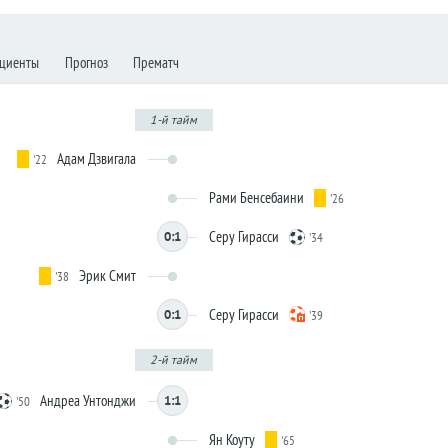
циенты
Прогноз
Прематч
1-й тайм
Адам Дзвигала
'22
Рами Бенсебаини
'26
Серу Гирасси
0:1
'34
Эрик Смит
'38
Серу Гирасси
0:1
'39
2-й тайм
Андреа Унтонджи
1:1
'50
Ян Коуту
'65