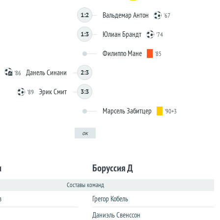
Вальдемар Антон
1:2
'67
Юлиан Брандт
1:3
'74
Филиппо Мане
'85
Данель Синани
2:3
'86
Эрик Смит
3:3
'89
Марсель Забитцер
'90+3
ок
и
Боруссия Д
Составы команд
в
Грегор Кобель
Даниэль Свенссон