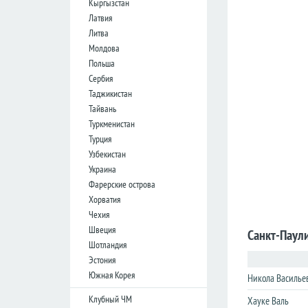
Кыргызстан
лига
лига
Латвия
Кубок
Кубок
Литва
Лиги
Лиги
Молдова
Польша
Германия
Германия
Сербия
Таджикистан
Бундеслига
Бундеслига
Тайвань
Вторая
Вторая
Туркменистан
Бундеслига
Бундеслига
Турция
Третья
Третья
Узбекистан
Лига
Лига
Украина
Кубок
Кубок
Фарерские острова
Хорватия
Чехия
Испания
Испания
Швеция
Санкт-Паул
Примера
Примера
Шотландия
Эстония
Сегунда
Сегунда
Южная Корея
Никола Василье
Кубок
Кубок
Дель
Дель
Клубный ЧМ
Хауке Валь
Рей
Рей