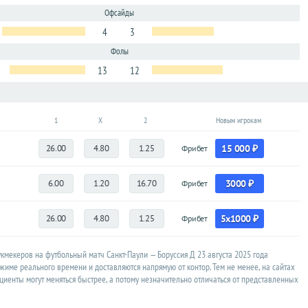
Офсайды
4
3
Фолы
13
12
1
X
2
Новым игрокам
26.00
4.80
1.25
15 000 ₽
Фрибет
6.00
1.20
16.70
3000 ₽
Фрибет
26.00
4.80
1.25
5x1000 ₽
Фрибет
мекеров на футбольный матч Санкт-Паули — Боруссия Д 23 августа 2025 года
жиме реального времени и доставляются напрямую от контор. Тем не менее, на сайтах
иенты могут меняться быстрее, а потому незначительно отличаться от представленных