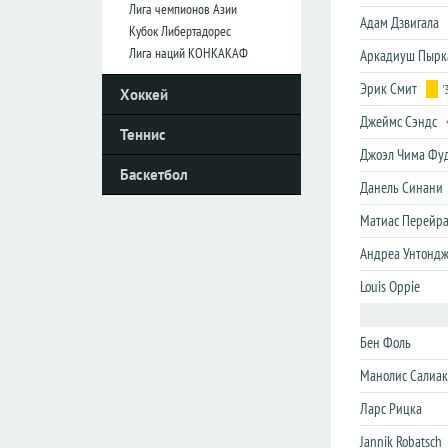
Лига чемпионов Азии
Адам Дзвигала
Кубок Либертадорес
Италия
Италия
Лига наций КОНКАКАФ
Аркадиуш Пырк
Серия
Серия
Эрик Смит
'
Хоккей
А
А
Джеймс Сэндс
Серия
Серия
Теннис
B
B
Джоэл Чима Фу
Баскетбол
Кубок
Кубок
Данель Синани
Матиас Перейр
Нидерланды
Нидерланды
Андреа Унтонд
Эредивизия
Эредивизия
Louis Oppie
Первый
Первый
дивизион
дивизион
Кубок
Кубок
Бен Фоль
Манолис Салиак
Португалия
Португалия
Ларс Рицка
Примера
Примера
Jannik Robatsch