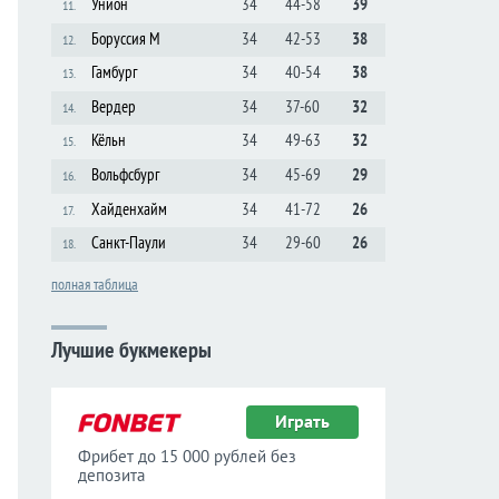
Унион
34
44-58
39
11.
Боруссия М
34
42-53
38
12.
Гамбург
34
40-54
38
13.
Вердер
34
37-60
32
14.
Кёльн
34
49-63
32
15.
Вольфсбург
34
45-69
29
16.
Хайденхайм
34
41-72
26
17.
Санкт-Паули
34
29-60
26
18.
полная таблица
Лучшие букмекеры
Играть
Фрибет до 15 000 рублей без
депозита