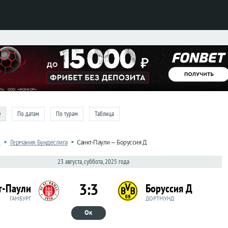
e
По датам
По турам
Таблица
•
•
л
Германия. Бундеслига
Санкт-Паули — Боруссия Д
23 августа, суббота, 2025 года
3:3
т-Паули
Боруссия Д
ГАМБУРГ
ДОРТМУНД
Ок