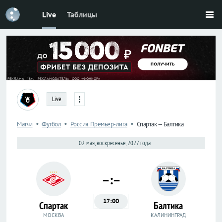
Live
Таблицы
Футбол
Футбол
Россия
Россия
Премьер-
Премьер-
лига
лига
Первая
Первая
лига
лига
Live
Кубок
Кубок
•
•
•
Матчи
Футбол
Россия. Премьер-лига
Спартак — Балтика
Лига
Лига
наций
наций
02 мая, воскресенье, 2027 года
ЧМ-2026
ЧМ-2026
–:–
Лига
Лига
чемпионов
чемпионов
17:00
Спартак
Балтика
Лига
Лига
МОСКВА
КАЛИНИНГРАД
Европы
Европы