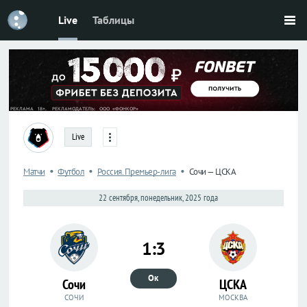
Live
Таблицы
Футбол
Футбол
Россия
Россия
Премьер-
Премьер-
лига
лига
Первая
Первая
лига
лига
Live
Кубок
Кубок
•
•
•
Матчи
Футбол
Россия. Премьер-лига
Сочи — ЦСКА
Лига
Лига
наций
наций
22 сентября, понедельник, 2025 года
ЧМ-2026
ЧМ-2026
1:3
Лига
Лига
чемпионов
чемпионов
Ок
Сочи
ЦСКА
Лига
Лига
СОЧИ
МОСКВА
Европы
Европы