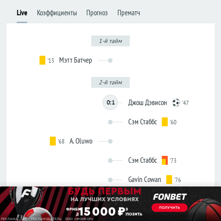
Лига
Лига
Live
Коэффициенты
Прогноз
Прематч
конференций
конференций
Товарищеские
Товарищеские
1-й тайм
Кубок
Кубок
Либертадорес
Либертадорес
Мэтт Батчер
'13
Лига наций
Лига наций
КОНКАКАФ
КОНКАКАФ
2-й тайм
Лига
Лига
Джош Дэвисон
0:1
'47
чемпионов
чемпионов
Азии
Азии
Сэм Стаббс
'60
Англия
Англия
A. Oluwo
'68
Премьер-
Премьер-
Сэм Стаббс
'73
лига
лига
Чемпионшип
Чемпионшип
Gavin Cowan
'76
Первая
Первая
Kyrell Malcolm
1:1
'77
лига
лига
Вторая
Вторая
Arkell Jude-Boyd
'90+1