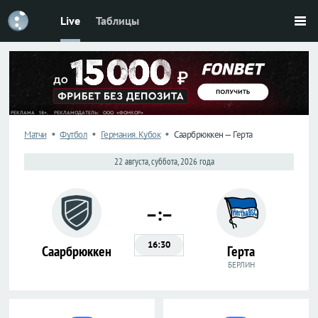
Live
Таблицы
Футбол
Футбол
Россия
Россия
Премьер-
Премьер-
лига
лига
Первая
Первая
лига
лига
•
•
•
Матчи
Футбол
Германия. Кубок
Саарбрюккен — Герта
Кубок
Кубок
22 августа, суббота, 2026 года
Лига
Лига
наций
наций
–:–
ЧМ-2026
ЧМ-2026
16:30
Саарбрюккен
Герта
Лига
Лига
БЕРЛИН
чемпионов
чемпионов
Лига
Лига
Европы
Европы