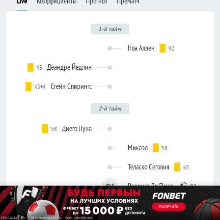
Live
Коэффициенты
Прогноз
Прематч
Лига
Лига
конференций
конференций
1-й тайм
Товарищеские
Товарищеские
Ноа Аллен
Кубок
Кубок
'42
Либертадорес
Либертадорес
Деандре Йедлин
'43
Лига наций
Лига наций
КОНКАКАФ
КОНКАКАФ
Стейн Спирингс
'45+4
Лига
Лига
чемпионов
чемпионов
2-й тайм
Азии
Азии
Диего Луна
'58
Англия
Англия
Микаэл
'58
Премьер-
Премьер-
лига
лига
Теласко Сеговия
'65
Чемпионшип
Чемпионшип
Родриго Де Пауль
0:1
'82
Первая
Первая
лига
лига
Луис Суарес
0:2
'84
Вторая
Вторая