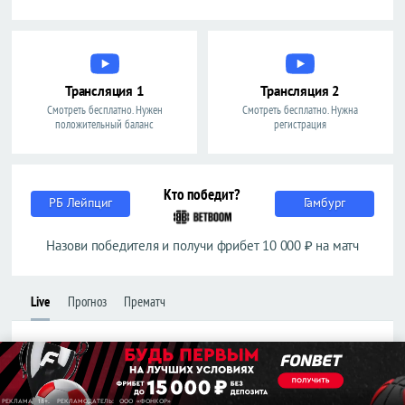
Лига
Лига
конференций
конференций
Товарищеские
Товарищеские
Кубок
Кубок
Трансляция 1
Трансляция 2
Либертадорес
Либертадорес
Смотреть бесплатно. Нужен
Смотреть бесплатно. Нужна
положительный баланс
регистрация
Лига наций
Лига наций
КОНКАКАФ
КОНКАКАФ
Лига
Лига
чемпионов
чемпионов
Кто победит?
РБ Лейпциг
Гамбург
Азии
Азии
Назови победителя и получи фрибет 10 000 ₽ на матч
Англия
Англия
Премьер-
Премьер-
лига
лига
Live
Прогноз
Прематч
Чемпионшип
Чемпионшип
⚽ Футбольный матч
РБ Лейпциг — Гамбург
(Германия,
Первая
Первая
лига
лига
Бундеслига) начнется в 16:30 13
сентября
2026 года.
Вторая
Вторая
Следите за игрой в прямом эфире — будет доступна