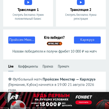
Лига
Лига
конференций
конференций
Трансляция 1
Трансляция 2
Смотреть бесплатно. Нужен
Смотреть бесплатно. Нужна
Товарищеские
Товарищеские
положительный баланс
регистрация
Кубок
Кубок
Либертадорес
Либертадорес
Лига наций
Лига наций
Кто победит?
КОНКАКАФ
КОНКАКАФ
Пройссен Мюнстер
Карлсруэ
Лига
Лига
Назови победителя и получи фрибет 10 000 ₽ на матч
чемпионов
чемпионов
Азии
Азии
Live
Коэффициенты
Прогноз
Прематч
Англия
Англия
Премьер-
Премьер-
⚽ Футбольный матч
Пройссен Мюнстер — Карлсруэ
лига
лига
(Германия, Кубок) начнется в 19:00 21
августа
2026
Чемпионшип
Чемпионшип
года.
Первая
Первая
Следите за игрой в прямом эфире — будет доступна
лига
лига
трансляция онлайн
, счёт, статистика и ключевые
Вторая
Вторая