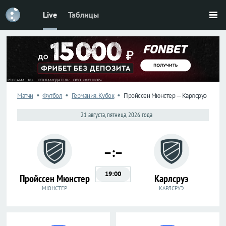
Live
Таблицы
Футбол
Футбол
Россия
Россия
Премьер-
Премьер-
лига
лига
Первая
Первая
лига
лига
•
•
•
Матчи
Футбол
Германия. Кубок
Пройссен Мюнстер — Карлсруэ
Кубок
Кубок
21 августа, пятница, 2026 года
Лига
Лига
наций
наций
–:–
ЧМ-2026
ЧМ-2026
19:00
Пройссен Мюнстер
Карлсруэ
Лига
Лига
МЮНСТЕР
КАРЛСРУЭ
чемпионов
чемпионов
Лига
Лига
Европы
Европы