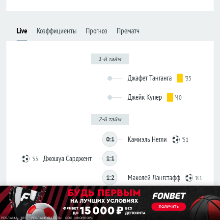
Лига
Лига
конференций
конференций
Live
Коэффициенты
Прогноз
Прематч
Товарищеские
Товарищеские
Кубок
Кубок
Либертадорес
Либертадорес
1-й тайм
Лига наций
Лига наций
Джафет Танганга
'35
КОНКАКАФ
КОНКАКАФ
Лига
Лига
Джейк Купер
'40
чемпионов
чемпионов
Азии
Азии
2-й тайм
Англия
Англия
Камиэль Негли
0:1
'51
Премьер-
Премьер-
Джошуа Сарджент
1:1
'55
лига
лига
Чемпионшип
Чемпионшип
Маколей Лангстафф
1:2
'83
Первая
Первая
Билли Митчелл
'87
лига
лига
Вторая
Вторая
ок