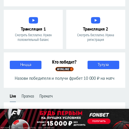
Лига
Лига
конференций
конференций
Товарищеские
Товарищеские
Кубок
Кубок
Трансляция 1
Трансляция 2
Либертадорес
Либертадорес
Смотреть бесплатно. Нужен
Смотреть бесплатно. Нужна
положительный баланс
регистрация
Лига наций
Лига наций
КОНКАКАФ
КОНКАКАФ
Лига
Лига
чемпионов
чемпионов
Кто победит?
Ницца
Тулуза
Азии
Азии
Назови победителя и получи фрибет 10 000 ₽ на матч
Англия
Англия
Премьер-
Премьер-
лига
лига
Live
Прогноз
Прематч
Чемпионшип
Чемпионшип
Первая
Первая
лига
лига
Вторая
Вторая