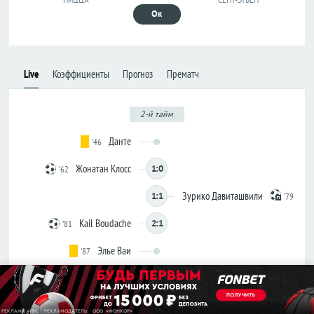
Лига
Лига
Ок
конференций
конференций
Товарищеские
Товарищеские
Кубок
Кубок
Live
Коэффициенты
Прогноз
Прематч
Либертадорес
Либертадорес
Лига наций
Лига наций
КОНКАКАФ
КОНКАКАФ
2-й тайм
Лига
Лига
Данте
'46
чемпионов
чемпионов
Азии
Азии
Жонатан Клосс
1:0
'62
Зурико Давиташвили
1:1
Англия
Англия
'79
Премьер-
Премьер-
Kail Boudache
2:1
'81
лига
лига
Элье Ваи
'87
Чемпионшип
Чемпионшип
Первая
Первая
Элье Ваи
3:1
'87
лига
лига
Элье Ваи
4:1
'90+2
Вторая
Вторая