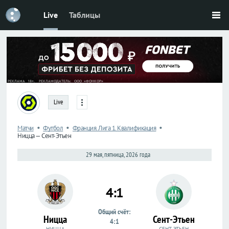
Live
Таблицы
Футбол
Футбол
Россия
Россия
Премьер-
Премьер-
лига
лига
Первая
Первая
лига
лига
Live
Кубок
Кубок
•
•
•
Матчи
Футбол
Франция. Лига 1. Квалификация
Ницца — Сент-Этьен
Лига
Лига
наций
наций
29 мая, пятница, 2026 года
ЧМ-2026
ЧМ-2026
4:1
Лига
Лига
чемпионов
чемпионов
Общий счёт:
Лига
Лига
Ницца
Сент-Этьен
4:1
Европы
Европы
НИЦЦА
СЕНТ-ЭТЬЕН