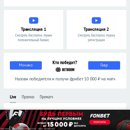
Лига
Лига
конференций
конференций
Товарищеские
Товарищеские
Кубок
Кубок
Трансляция 1
Трансляция 2
Либертадорес
Либертадорес
Смотреть бесплатно. Нужен
Смотреть бесплатно. Нужна
положительный баланс
регистрация
Лига наций
Лига наций
КОНКАКАФ
КОНКАКАФ
Лига
Лига
чемпионов
чемпионов
Кто победит?
Монако
Гавр
Азии
Азии
Назови победителя и получи фрибет 10 000 ₽ на матч
Англия
Англия
Премьер-
Премьер-
лига
лига
Live
Прогноз
Прематч
Чемпионшип
Чемпионшип
Первая
Первая
лига
лига
Вторая
Вторая