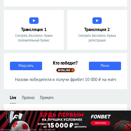
Лига
Лига
конференций
конференций
Товарищеские
Товарищеские
Кубок
Кубок
Трансляция 1
Трансляция 2
Либертадорес
Либертадорес
Смотреть бесплатно. Нужен
Смотреть бесплатно. Нужна
положительный баланс
регистрация
Лига наций
Лига наций
КОНКАКАФ
КОНКАКАФ
Лига
Лига
чемпионов
чемпионов
Кто победит?
Марсель
Ренн
Азии
Азии
Назови победителя и получи фрибет 10 000 ₽ на матч
Англия
Англия
Премьер-
Премьер-
лига
лига
Live
Прогноз
Прематч
Чемпионшип
Чемпионшип
Первая
Первая
лига
лига
Вторая
Вторая