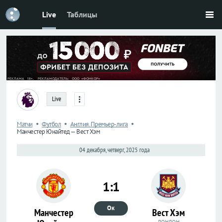
Live
Таблицы
Футбол
Футбол
Россия
Россия
Премьер-
Премьер-
лига
лига
Первая
Первая
лига
лига
Live
Кубок
Кубок
•
•
•
Матчи
Футбол
Англия. Премьер-лига
Манчестер Юнайтед — Вест Хэм
Лига
Лига
наций
наций
04 декабря, четверг, 2025 года
ЧМ-2026
ЧМ-2026
1:1
Лига
Лига
чемпионов
чемпионов
Лига
Лига
Ок
Манчестер
Вест Хэм
Европы
Европы
ЛОНДОН