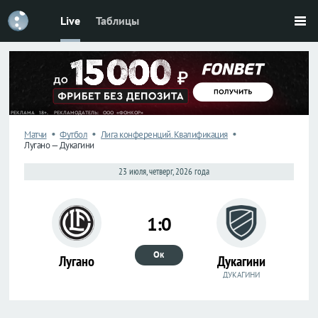
Live
Таблицы
Футбол
Футбол
Россия
Россия
Премьер-
Премьер-
лига
лига
Первая
Первая
лига
лига
•
•
•
Матчи
Футбол
Лига конференций. Квалификация
Лугано — Дукагини
Кубок
Кубок
23 июля, четверг, 2026 года
Лига
Лига
наций
наций
1:0
ЧМ-2026
ЧМ-2026
Ок
Лугано
Дукагини
Лига
Лига
чемпионов
чемпионов
ДУКАГИНИ
Лига
Лига
Европы
Европы