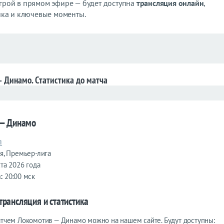
игрой в прямом эфире — будет доступна
трансляция онлайн
,
тика и ключевые моменты.
 Динамо. Статистика до матча
 — Динамо
л
я, Премьер-лига
ста
2026 года
:
20:00 мск
трансляция и статистика
атчем Локомотив — Динамо можно на нашем сайте. Будут доступны: