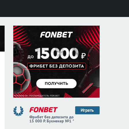
Играть
Фрибет без депозита до
15 000 Р. Букмекер №1 *