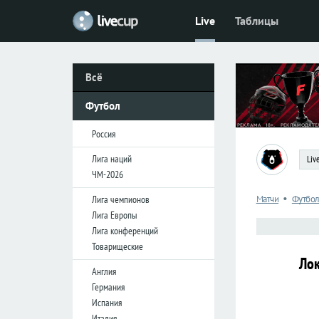
Live
Таблицы
Футбол
Футбол
Россия
Россия
Всё
Премьер-
Премьер-
лига
лига
Футбол
Первая
Первая
лига
лига
Россия
Кубок
Кубок
Лига наций
Liv
ЧМ-2026
Лига
Лига
•
Матчи
Футбо
Лига чемпионов
наций
наций
Лига Европы
ЧМ-2026
ЧМ-2026
Лига конференций
Товарищеские
Ло
Лига
Лига
Англия
чемпионов
чемпионов
Германия
Лига
Лига
Испания
Европы
Европы
Италия