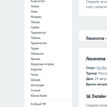
Кыргызстан
Следите за 
лига
лига
Латвия
счёт, статис
Кубок
Кубок
Литва
Лиги
Лиги
Молдова
Польша
Германия
Германия
Сербия
Таджикистан
Бундеслига
Бундеслига
Локомотив —
Тайвань
Вторая
Вторая
Туркменистан
Бундеслига
Бундеслига
Турция
Третья
Третья
Узбекистан
Лига
Лига
Локомотив
Украина
Кубок
Кубок
Фарерские острова
Спорт:
Футбо
Хорватия
Турнир:
Росси
Чехия
Испания
Испания
Дата:
29
авгу
Швеция
Примера
Примера
Время начала
Шотландия
Эстония
Сегунда
Сегунда
📊 Онлайн-
Южная Корея
Кубок
Кубок
Дель
Дель
Клубный ЧМ
Следить за м
Рей
Рей