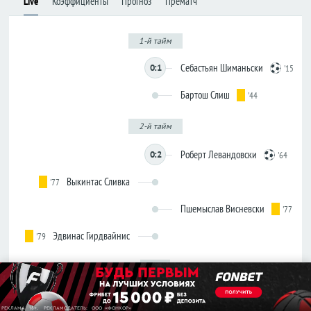
Live
Коэффициенты
Прогноз
Прематч
Лига
Лига
конференций
конференций
1-й тайм
Товарищеские
Товарищеские
Себастьян Шиманьски
Кубок
Кубок
0:1
'15
Либертадорес
Либертадорес
Бартош Слиш
'44
Лига наций
Лига наций
КОНКАКАФ
КОНКАКАФ
2-й тайм
Лига
Лига
чемпионов
чемпионов
Роберт Левандовски
0:2
'64
Азии
Азии
Выкинтас Сливка
'77
Англия
Англия
Пшемыслав Висневски
'77
Премьер-
Премьер-
лига
лига
Эдвинас Гирдвайнис
'79
Чемпионшип
Чемпионшип
ок
Первая
Первая
лига
лига
Вторая
Вторая