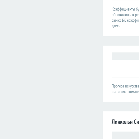
Бельгия
Бельгия
Коэффициенты бук
Бразилия
Бразилия
обновляются в ре
Венгрия
Венгрия
самих БК коэффиц
здесь
Грузия
Грузия
Дания
Дания
Ирландия
Ирландия
Казахстан
Казахстан
Кыргызстан
Кыргызстан
Латвия
Латвия
Прогноз искусств
Литва
Литва
статистике коман
Молдова
Молдова
Польша
Польша
Сербия
Сербия
Линкольн Си
Таджикистан
Таджикистан
Тайвань
Тайвань