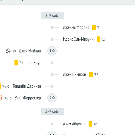
1-й тайм
Джеймс Моррис
'5
Идрис Эль-Мизуни
'17
Джек Мойлан
1:0
'19
Бен Хаус
'31
Джек Симпсон
'37
Тендайи Дариква
'45+1
Уилл Форрестер
2:0
'45+5
2-й тайм
Азим Абдулаи
'65