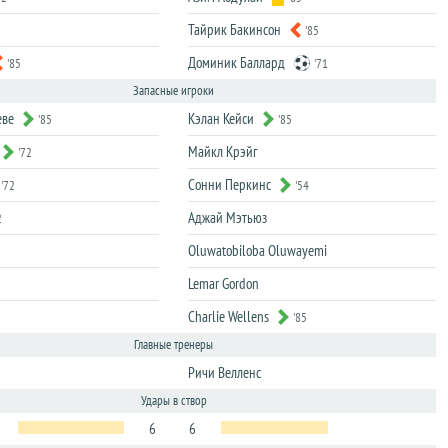
Тайрик Бакинсон
'85
Доминик Баллард
'85
'71
Запасные игроки
еве
Кэлан Кейси
'85
'85
Майкл Крэйг
'72
Сонни Перкинс
'72
'54
Аджай Мэтьюз
2
Oluwatobiloba Oluwayemi
Lemar Gordon
Charlie Wellens
'85
Главные тренеры
Ричи Велленс
Удары в створ
6
6