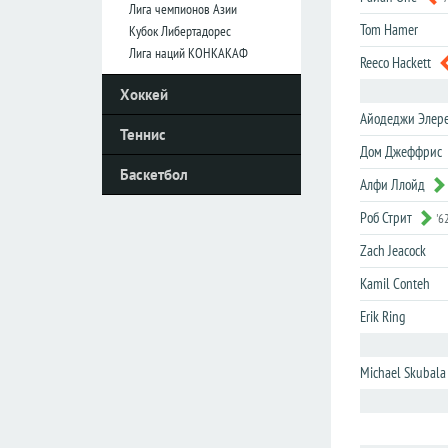
Лига чемпионов Азии
Tom Hamer
Кубок Либертадорес
Италия
Италия
Лига наций КОНКАКАФ
Reeco Hackett
Серия
Серия
Хоккей
А
А
Айодеджи Элер
Серия
Серия
Теннис
B
B
Дом Джеффрис
Баскетбол
Кубок
Кубок
Алфи Ллойд
Роб Стрит
'6
Нидерланды
Нидерланды
Zach Jeacock
Эредивизия
Эредивизия
Kamil Conteh
Первый
Первый
дивизион
дивизион
Erik Ring
Кубок
Кубок
Michael Skubala
Португалия
Португалия
Примера
Примера