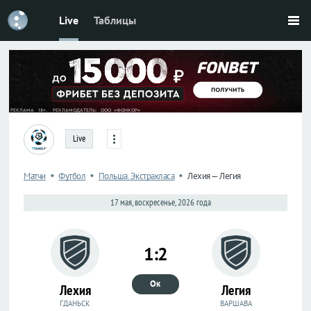
Live
Таблицы
Футбол
Футбол
Россия
Россия
Премьер-
Премьер-
лига
лига
Первая
Первая
лига
лига
Live
Кубок
Кубок
•
•
•
Матчи
Футбол
Польша. Экстракласа
Лехия — Легия
Лига
Лига
наций
наций
17 мая, воскресенье, 2026 года
ЧМ-2026
ЧМ-2026
1:2
Лига
Лига
чемпионов
чемпионов
Ок
Лехия
Легия
Лига
Лига
Европы
Европы
ГДАНЬСК
ВАРШАВА