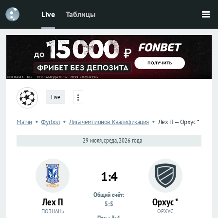
Live
Таблицы
Футбол
Футбол
Россия
Россия
Премьер-
Премьер-
лига
лига
Первая
Первая
лига
лига
Live
Кубок
Кубок
•
•
•
Матчи
Футбол
Лига чемпионов. Квалификация
Лех П — Орхус *
Лига
Лига
наций
наций
29 июля, среда, 2026 года
ЧМ-2026
ЧМ-2026
1:4
Лига
Лига
чемпионов
чемпионов
Общий счёт:
Лех П
Орхус *
5:5
Лига
Лига
ПОЗНАНЬ
ОРХУС
Европы
Европы
Пен.: 3:4