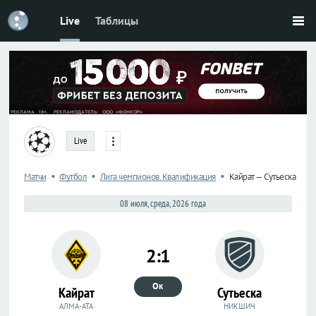
Live
Таблицы
Футбол
Футбол
Россия
Россия
Премьер-
Премьер-
лига
лига
Первая
Первая
лига
лига
Live
Кубок
Кубок
•
•
•
Матчи
Футбол
Лига чемпионов. Квалификация
Кайрат — Сутьеска
Лига
Лига
наций
наций
08 июля, среда, 2026 года
ЧМ-2026
ЧМ-2026
2:1
Лига
Лига
чемпионов
чемпионов
Ок
Кайрат
Сутьеска
Лига
Лига
АЛМА-АТА
НИКШИЧ
Европы
Европы