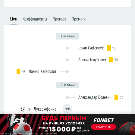
Лига
Лига
конференций
конференций
Live
Коэффициенты
Прогноз
Прематч
Товарищеские
Товарищеские
Кубок
Кубок
Либертадорес
Либертадорес
1-й тайм
Лига наций
Лига наций
Jovan Cađenovic
'36
КОНКАКАФ
КОНКАКАФ
Лига
Лига
Алекса Голубович
'40
чемпионов
чемпионов
Азии
Азии
Дамир Касабулат
'43
Англия
Англия
2-й тайм
Премьер-
Премьер-
Александар Болевич
'75
лига
лига
Чемпионшип
Чемпионшип
Лукас Африка
1:0
'76
Первая
Первая
Марко Мрвалевич
1:1
'90
лига
лига
Вторая
Вторая
Марк Гуаль
2:1
'90+3