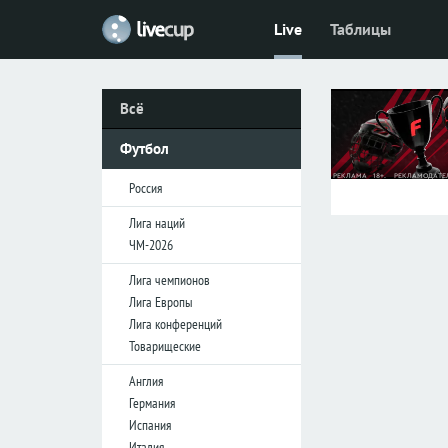
Live
Таблицы
Футбол
Футбол
Россия
Россия
Всё
Премьер-
Премьер-
лига
лига
Футбол
Первая
Первая
лига
лига
Россия
Кубок
Кубок
Лига наций
ЧМ-2026
Лига
Лига
Лига чемпионов
наций
наций
Лига Европы
ЧМ-2026
ЧМ-2026
Лига конференций
Товарищеские
Лига
Лига
Англия
чемпионов
чемпионов
Германия
Лига
Лига
Испания
Европы
Европы
Италия