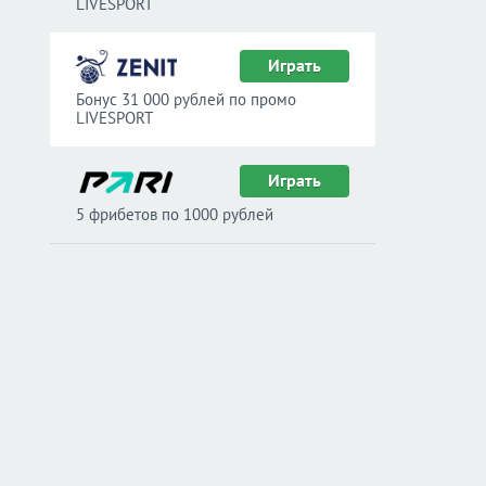
LIVESPORT
Играть
Бонус 31 000 рублей по промо
LIVESPORT
Играть
5 фрибетов по 1000 рублей