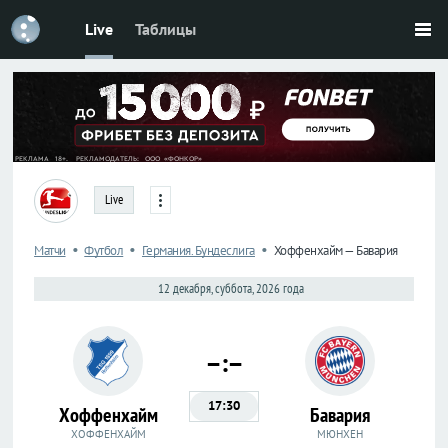
Live
Таблицы
Футбол
Футбол
Россия
Россия
Премьер-
Премьер-
лига
лига
Первая
Первая
лига
лига
Live
Кубок
Кубок
•
•
•
Матчи
Футбол
Германия. Бундеслига
Хоффенхайм — Бавария
Лига
Лига
наций
наций
12 декабря, суббота, 2026 года
ЧМ-2026
ЧМ-2026
–:–
Лига
Лига
чемпионов
чемпионов
17:30
Хоффенхайм
Бавария
Лига
Лига
ХОФФЕНХАЙМ
МЮНХЕН
Европы
Европы