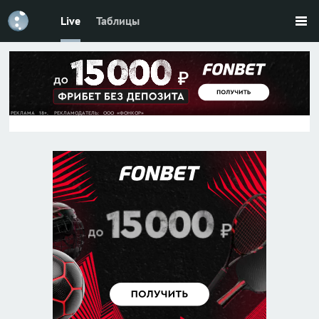
Live
Таблицы
Футбол
Футбол
Россия
Россия
Премьер-
Премьер-
лига
лига
Первая
Первая
лига
лига
Кубок
Кубок
Лига
Лига
наций
наций
ЧМ-2026
ЧМ-2026
Лига
Лига
чемпионов
чемпионов
Лига
Лига
Европы
Европы