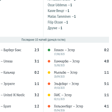
Oscar Uddenas —
1
Калле Вендт —
1
Matias Tamminen —
1
Filip Olsson —
1
Другие —
1
Последние 10 матчей (дома/в гостях)
 — Варберг Боис
2:3
Хеккен — Эстер
0:2
17/08/2025
 — Umeaa
3:1
Хаммарбю — Эстер
4:0
31/08/2025
 — Кальмар
0:2
Мьельбю — Эстер
1:1
20/09/2025
 — Эргрюте
1:1
Эльфсборг — Эстер
5:1
19/10/2025
— United IK Nordic
3:2
ГАИС — Эстер
1:1
02/11/2025
 — Браге
1:2
Хельсингборг — Эстер
4:1
03/04/2026