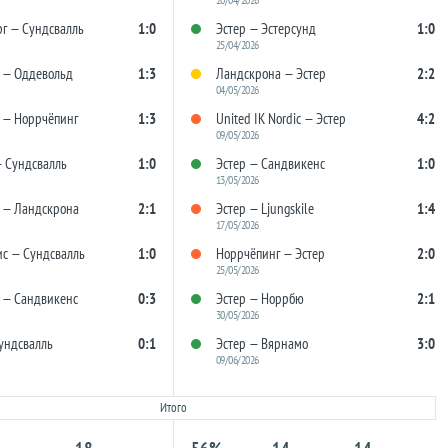
г — Сундсвалль
1:0
Эстер — Эстерсунд
1:0
25/04/2026
 — Оддевольд
1:3
Ландскрона — Эстер
2:2
04/05/2026
 — Норрчёпинг
1:3
United IK Nordic — Эстер
4:2
09/05/2026
— Сундсвалль
1:0
Эстер — Сандвикенс
1:0
13/05/2026
 — Ландскрона
2:1
Эстер — Ljungskile
1:4
17/05/2026
ис — Сундсвалль
1:0
Норрчёпинг — Эстер
2:0
25/05/2026
 — Сандвикенс
0:3
Эстер — Норрбю
2:1
30/05/2026
ундсвалль
0:1
Эстер — Вярнамо
3:0
09/06/2026
Итого