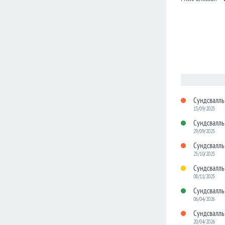
Премьер
Премьер
Клубный
Клубный
ЧМ
ЧМ
Хоккей
Хоккей
НХЛ
НХЛ
КХЛ
КХЛ
Сундсвалль
13/09/2025
ВХЛ
ВХЛ
Сундсвалль
МХЛ
МХЛ
29/09/2025
Сундсвалль
25/10/2025
ЧМ-2026
ЧМ-2026
Сундсвалль
Милан-2026
Милан-2026
08/11/2025
Евротур
Евротур
Сундсвалль 
06/04/2026
Турнир
Турнир
четырёх
четырёх
Сундсвалль
наций
наций
20/04/2026