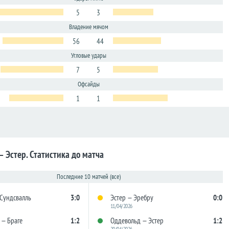
5
3
Владение мячом
56
44
Угловые удары
7
5
Офсайды
1
1
— Эстер. Статистика до матча
Последние 10 матчей (все)
Сундсвалль
3:0
Эстер — Эребру
0:0
11/04/2026
 — Браге
1:2
Оддевольд — Эстер
1:2
20/04/2026