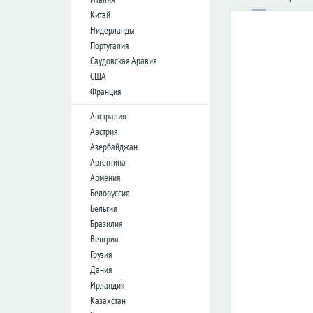
Лига
Лига
Китай
конференций
конференций
Нидерланды
Португалия
Товарищеские
Товарищеские
Саудовская Аравия
Кубок
Кубок
США
Либертадорес
Либертадорес
Франция
Лига наций
Лига наций
КОНКАКАФ
КОНКАКАФ
Австралия
Австрия
Лига
Лига
Азербайджан
чемпионов
чемпионов
Азии
Азии
Аргентина
Армения
Белоруссия
Англия
Англия
Бельгия
Премьер-
Премьер-
Бразилия
лига
лига
Венгрия
Чемпионшип
Чемпионшип
Грузия
Дания
Первая
Первая
лига
лига
Ирландия
Казахстан
Вторая
Вторая