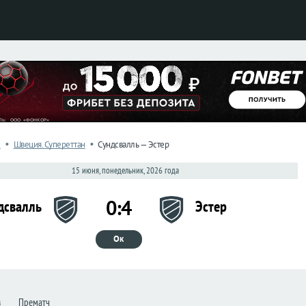
•
•
л
Швеция. Супереттан
Сундсвалль — Эстер
15 июня, понедельник, 2026 года
0:4
дсвалль
Эстер
Ок
з
Прематч