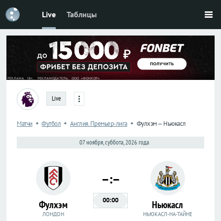
Live
Таблицы
Футбол
Футбол
Россия
Россия
Премьер-
Премьер-
лига
лига
Первая
Первая
лига
лига
Live
Кубок
Кубок
•
•
•
Матчи
Футбол
Англия. Премьер-лига
Фулхэм — Ньюкасл
Лига
Лига
наций
наций
07 ноября, суббота, 2026 года
ЧМ-2026
ЧМ-2026
–:–
Лига
Лига
чемпионов
чемпионов
00:00
Фулхэм
Ньюкасл
Лига
Лига
ЛОНДОН
НЬЮКАСЛ-НА-ТАЙНЕ
Европы
Европы