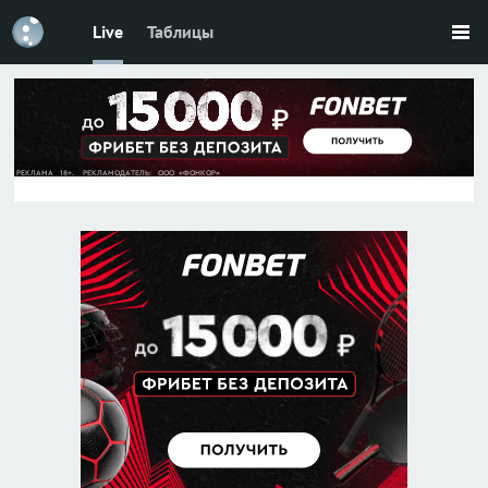
Live
Таблицы
Футбол
Футбол
Россия
Россия
Премьер-
Премьер-
лига
лига
Первая
Первая
лига
лига
Кубок
Кубок
Лига
Лига
наций
наций
ЧМ-2026
ЧМ-2026
Лига
Лига
чемпионов
чемпионов
Лига
Лига
Европы
Европы