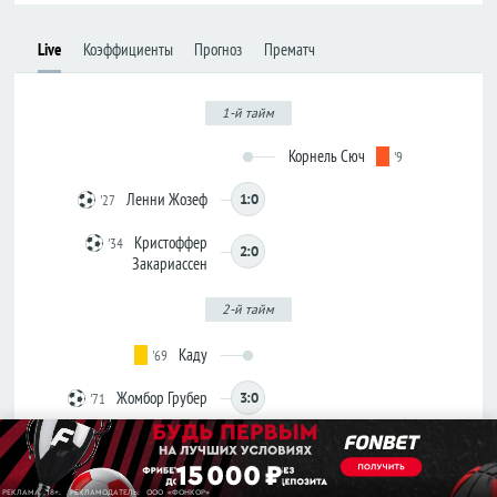
Лига
Лига
конференций
конференций
Live
Коэффициенты
Прогноз
Прематч
Товарищеские
Товарищеские
Кубок
Кубок
1-й тайм
Либертадорес
Либертадорес
Корнель Сюч
'9
Лига наций
Лига наций
КОНКАКАФ
КОНКАКАФ
Ленни Жозеф
1:0
'27
Лига
Лига
чемпионов
чемпионов
Кристоффер
'34
2:0
Азии
Азии
Закариассен
Англия
Англия
2-й тайм
Премьер-
Премьер-
Каду
'69
лига
лига
Жомбор Грубер
Чемпионшип
Чемпионшип
3:0
'71
Первая
Первая
Ифет Джаковац
'82
лига
лига
Наби Кейта
Вторая
Вторая
'88