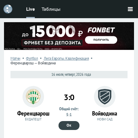
Live
Таблицы
Футбол
Футбол
Россия
Россия
Премьер-
Премьер-
лига
лига
Первая
Первая
лига
лига
•
•
•
Матчи
Футбол
Лига Европы. Квалификация
Ференцварош — Войводина
Кубок
Кубок
16 июля, четверг, 2026 года
Лига
Лига
наций
наций
3:0
ЧМ-2026
ЧМ-2026
Общий счёт:
Ференцварош
Войводина
Лига
Лига
5:1
чемпионов
чемпионов
БУДАПЕШТ
НОВИ САД
Ок
Лига
Лига
Европы
Европы